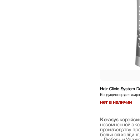
Hair Clinic System 
Кондиционер для жирны
600 мл
нет в наличии
Kerasys
корейски
несомненной эко
производству пр
большой холдинг,