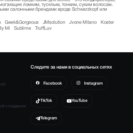
я своими средствами для волос – это кондиционеры,
могающие ломким, тусклым, тонким, сухим волосам.
ными салонными брендами вроде Schwarzkopf или
a
Geek&Gorgeous
JMsolution
Jvone Milano
Koster
By Mi
Sublime
TruffLuv
Следите за нами в социальных сетях
Facebook
Instagram
0:00
TikTok
YouTube
лоб и поддержки
Telegram