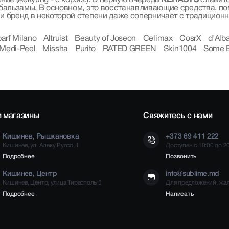
ие (Aekyung - с кор.яз.). В первую очередь
KERASYS
славитс
бальзамы. В основном, это восстанавливающие средства, по
и бренд в некоторой степени даже соперничает с традицион
parf Milano
Altruist
Beauty of Joseon
Celimax
CosrX
d'Alb
Medi-Peel
Missha
Purito
RATED GREEN
Skin1004
Some 
 магазины
Свяжитесь с нами
Кишинев, Рышкановка
+373 69 411 222
Кишинев, ул. Алеку Руссо, 1
Доступен с 10:00 до 2
Подробнее
Позвонить
Кишинев, Центр
info@sublime.md
Кишинев, Центр, улица Тирасполь 5
Для предложений, жа
Подробнее
Написать