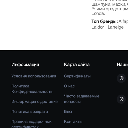
– Любовь и Уважен
шампуни, маски, 
Этими средствам
Londa.
Топ бренды:
Alfa
La'dor
Laneige
Информация
Карта сайта
Наши
Условия использования
Сертификаты
Политика
О нас
Конфиденциальность
Часто задаваемые
Информация о доставке
вопросы
Политика возврата
Блог
Правила подарочных
Контакты
сертификатах