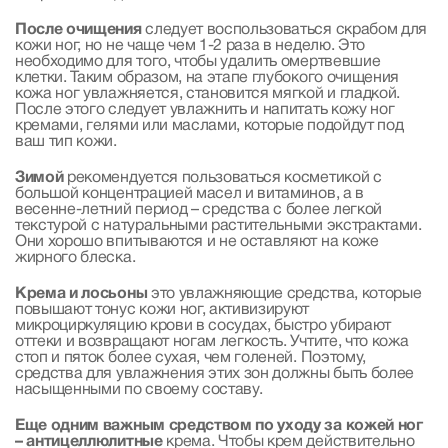
После очищения
следует воспользоваться скрабом для
кожи ног, но не чаще чем 1-2 раза в неделю. Это
необходимо для того, чтобы удалить омертвевшие
клетки. Таким образом, на этапе глубокого очищения
кожа ног увлажняется, становится мягкой и гладкой.
После этого следует увлажнить и напитать кожу ног
кремами, гелями или маслами, которые подойдут под
ваш тип кожи.
Зимой
рекомендуется пользоваться косметикой с
большой концентрацией масел и витаминов, а в
весенне-летний период – средства с более легкой
текстурой с натуральными растительными экстрактами.
Они хорошо впитываются и не оставляют на коже
жирного блеска.
Крема и лосьоны
это увлажняющие средства, которые
повышают тонус кожи ног, активизируют
микроциркуляцию крови в сосудах, быстро убирают
оттеки и возвращают ногам легкость. Учтите, что кожа
стоп и пяток более сухая, чем голеней. Поэтому,
средства для увлажнения этих зон должны быть более
насыщенными по своему составу.
Еще одним важным средством по уходу за кожей ног
– антицеллюлитные
крема. Чтобы крем действительно