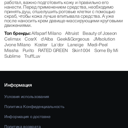
работал, важно подготовить кожу и правильно его
нанести. Перед применением средства, необходимо
принять душ, отшелушить роговые клетки с помощью
скраб, чтобы кожа лучше впитывала средства. А уже
после наносить крем давище-массирующими круговыми
движениями.
Топ бренды:
Alfaparf Milano
Altruist
Beauty of Joseon
Celimax
CosrX
d'Alba
Geek&Gorgeous
JMsolution
Jvone Milano
Koster
La'dor
Laneige
Medi-Peel
Missha
Purito
RATED GREEN
Skin1004
Some By Mi
Sublime
TruffLuv
Информация
Условия использования
Политика Конфиденциальность
Информация о доставке
Политика возврата