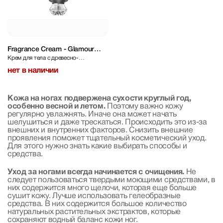
Fragrance Cream - Glamour
Крем для тела с древесно-
Sensuality 140 ml
мускусным ароматом
нет в наличии
Кожа на ногах подвержена сухости круглый год,
особенно весной и летом.
Поэтому важно кожу
регулярно увлажнять. Иначе она может начать
шелушиться и даже трескаться. Происходить это из-за
внешних и внутренних факторов. Снизить внешние
проявления поможет тщательный косметический уход.
Для этого нужно знать какие выбирать способы и
средства.
Уход за ногами всегда начинается с очищения.
Не
следует пользоваться твердыми моющими средствами, в
них содержится много щелочи, которая еще больше
сушит кожу. Лучше использовать гелеобразные
средства. В них содержится большое количество
натуральных растительных экстрактов, которые
сохраняют водный баланс кожи ног.