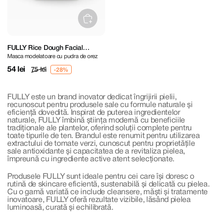
FULLY Rice Dough Facial
Masca modelatoare cu pudra de orez
Modeling Mask
54 lei
75 lei
FULLY este un brand inovator dedicat îngrijirii pielii,
recunoscut pentru produsele sale cu formule naturale și
eficiență dovedită. Inspirat de puterea ingredientelor
naturale, FULLY îmbină știința modernă cu beneficiile
tradiționale ale plantelor, oferind soluții complete pentru
toate tipurile de ten. Brandul este renumit pentru utilizarea
extractului de tomate verzi, cunoscut pentru proprietățile
sale antioxidante și capacitatea de a revitaliza pielea,
împreună cu ingrediente active atent selecționate.
Produsele FULLY sunt ideale pentru cei care își doresc o
rutină de skincare eficientă, sustenabilă și delicată cu pielea.
Cu o gamă variată ce include cleansere, măști și tratamente
inovatoare, FULLY oferă rezultate vizibile, lăsând pielea
luminoasă, curată și echilibrată.