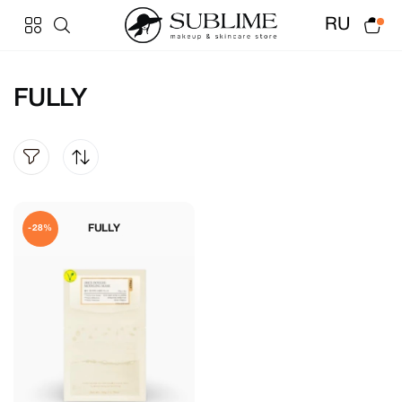
RU
FULLY
FULLY
-28%