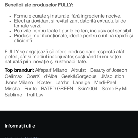
Beneficii ale produselor FULLY:
Formule curate și naturale, fără ingrediente nocive.
Efect antioxidant și revitalizant datorită extractului de
tomate verzi.
Potrivite pentru toate tipurile de ten, inclusiv cel sensibil.
Produse multifuncționale, ideale pentru o rutină rapidă și
eficientă.
FULLY se angajează să ofere produse care respectă atât
pielea, cât și mediul înconjurător, susținând frumusețea
naturală prin inovație și sustenabilitate.
Top branduri:
Alfaparf Milano
Altruist
Beauty of Joseon
Celimax
CosrX
d'Alba
Geek&Gorgeous
JMsolution
Jvone Milano
Koster
La'dor
Laneige
Medi-Peel
Missha
Purito
RATED GREEN
Skin1004
Some By Mi
Sublime
TruffLuv
Informații utile