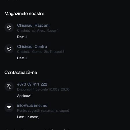
Magazinele noastre
Chișinău, Râșcani
Chișinău, str. Alecu Russo 1
Detalii
Chișinău, Centru
Chișinău, Centru, Str. Tiraspol 5
Detalii
Contactează-ne
+373 69 411 222
Disponibil între orele 10:00 și 20:00
Apelează
info@sublime.md
Pentru sugestii, reclamații și suport
Lasă un mesaj