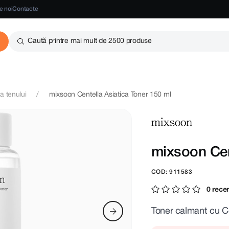
e noi
Contacte
Caută printre mai mult de 2500 produse
ea tenului
mixsoon Centella Asiatica Toner 150 ml
mixsoon Cen
COD: 911583
0 recen
Toner calmant cu Ce