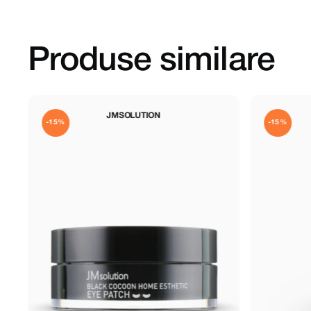
Produse similare
JMSOLUTION
TOCOBO
-15%