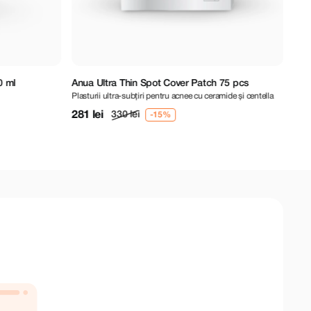
ra Thin Spot Cover Patch 75 pcs
Geek&Gorgeous Porefectly C
ltra-subțiri pentru acnee cu ceramide și centella
Serum exfoliant cu acid salicilic 2%
310 lei
330 lei