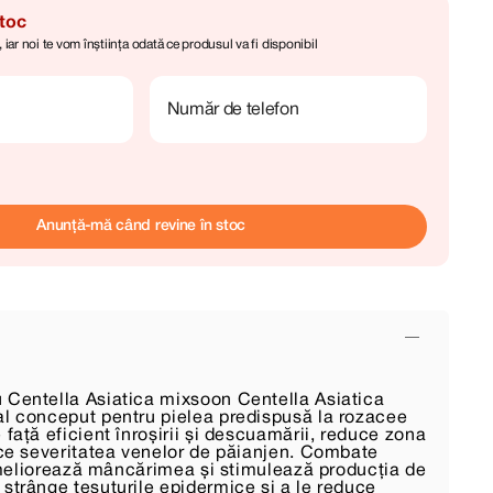
stoc
iar noi te vom înștiința odată ce produsul va fi disponibil
Număr de telefon
Anunță-mă când revine în stoc
 Centella Asiatica mixsoon Centella Asiatica
al conceput pentru pielea predispusă la rozacee
 față eficient înroșirii și descuamării, reduce zona
duce severitatea venelor de păianjen. Combate
, ameliorează mâncărimea și stimulează producția de
 strânge țesuturile epidermice și a le reduce