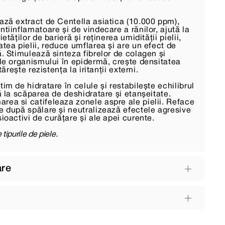
bază extract de Centella asiatica (10.000 ppm),
ntiinflamatoare și de vindecare a rănilor, ajută la
ietăților de barieră și reținerea umidității pielii,
atea pielii, reduce umflarea și are un efect de
ă. Stimulează sinteza fibrelor de colagen și
ale organismului în epidermă, crește densitatea
ntărește rezistența la iritanții externi.
tim de hidratare în celule și restabilește echilibrul
tă la scăparea de deshidratare și etanșeitate.
rea si catifeleaza zonele aspre ale pielii. Reface
e după spălare și neutralizează efectele agresive
sioactivi de curățare și ale apei curente.
 tipurile de piele.
are