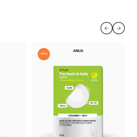
ANUA
GEEK&GORGE