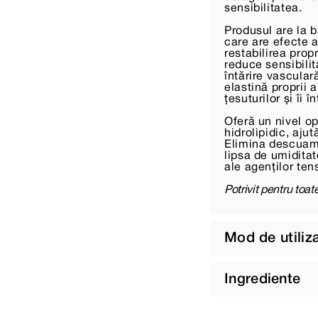
sensibilitatea.
Produsul are la 
care are efecte a
restabilirea propr
reduce sensibilit
întărire vascular
elastină proprii 
țesuturilor și îi î
Oferă un nivel op
hidrolipidic, aju
Elimina descuama
lipsa de umiditat
ale agenților ten
Potrivit pentru toate
Mod de utiliz
Ingrediente