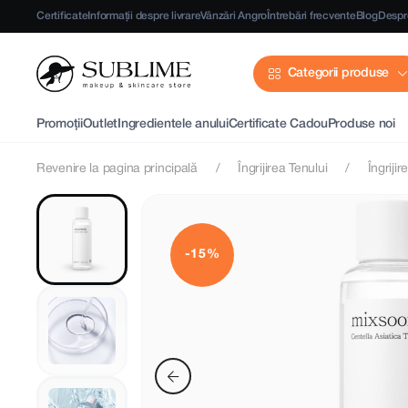
Certificate
Informații despre livrare
Vânzări Angro
Întrebări frecvente
Blog
Despr
Categorii produse
Promoții
Outlet
Ingredientele anului
Certificate Cadou
Produse noi
Revenire la pagina principală
Îngrijirea Tenului
Îngrijir
-15%