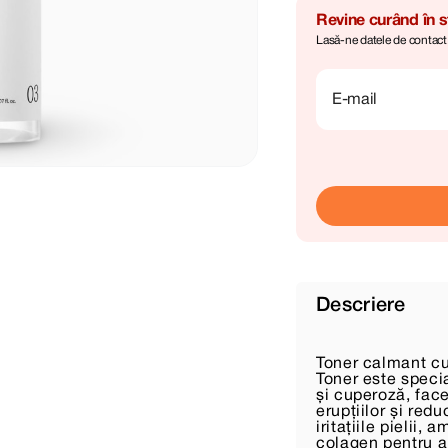
Revine curând în 
Lasă-ne datele de contact, 
E-mail
Descriere
Toner calmant cu
Toner este speci
și cuperoză, face
erupțiilor și re
iritațiile pielii
colagen pentru a