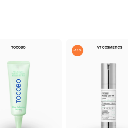
VT COSMETICS
-15%
-15%