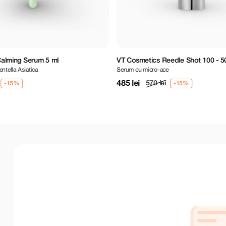
VT Cosmetics Reedle Shot 100 - 50 ml
Anua Ult
Serum cu micro-ace
Plasturii u
485 lei
281 lei
570 lei