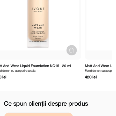
Matt And Wear Liquid Foundation NW15 - 20 ml
Matt And Wea
Fond de ten cu acoperire totala
Fond de ten cu a
420 lei
420 lei
Ce spun clienții despre produs