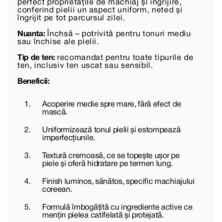
perfect proprietățile de machiaj și îngrijire,
conferind pielii un aspect uniform, neted și
îngrijit pe tot parcursul zilei.
Nuanta:
Închsă – potrivită pentru tonuri mediu
sau închise ale pielii.
Tip de ten:
recomandat pentru toate tipurile de
ten, inclusiv ten uscat sau sensibil.
Beneficii:
Acoperire medie spre mare, fără efect de
mască.
Uniformizează tonul pielii și estompează
imperfecțiunile.
Textură cremoasă, ce se topește ușor pe
piele și oferă hidratare pe termen lung.
Finish luminos, sănătos, specific machiajului
coreean.
Formulă îmbogățită cu ingrediente active ce
mențin pielea catifelată și protejată.