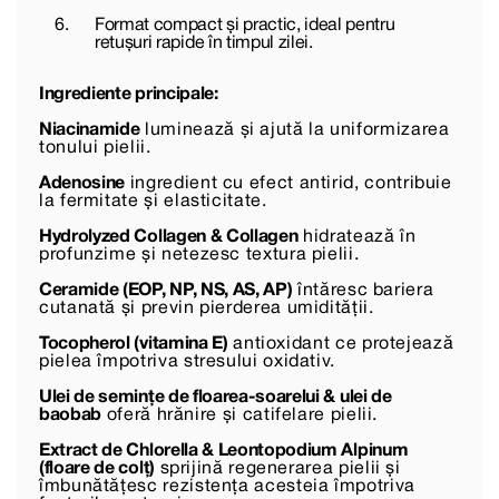
Format compact și practic, ideal pentru
retușuri rapide în timpul zilei.
Ingrediente principale:
Niacinamide
luminează și ajută la uniformizarea
tonului pielii.
Adenosine
ingredient cu efect antirid, contribuie
la fermitate și elasticitate.
Hydrolyzed Collagen & Collagen
hidratează în
profunzime și netezesc textura pielii.
Ceramide (EOP, NP, NS, AS, AP)
întăresc bariera
cutanată și previn pierderea umidității.
Tocopherol (vitamina E)
antioxidant ce protejează
pielea împotriva stresului oxidativ.
Ulei de semințe de floarea-soarelui & ulei de
baobab
oferă hrănire și catifelare pielii.
Extract de Chlorella & Leontopodium Alpinum
(floare de colț)
sprijină regenerarea pielii și
îmbunătățesc rezistența acesteia împotriva