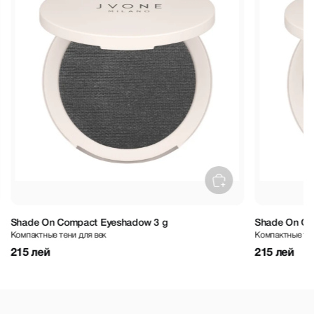
Shade On Compact Eyeshadow 3 g
Shade On Co
Компактные тени для век
Компактные тен
215 лей
215 лей