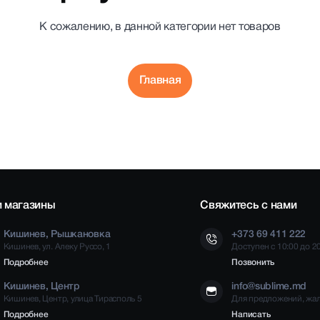
К сожалению, в данной категории нет товаров
Главная
 магазины
Свяжитесь с нами
Кишинев, Рышкановка
+373 69 411 222
Кишинев, ул. Алеку Руссо, 1
Доступен с 10:00 до 2
Подробнее
Позвонить
Кишинев, Центр
info@sublime.md
Кишинев, Центр, улица Тирасполь 5
Для предложений, жа
Подробнее
Написать