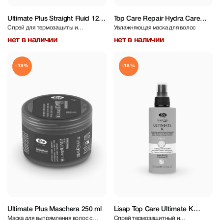
Ultimate Plus Straight Fluid 125
Top Care Repair Hydra Care
Спрей для термозащиты и
Увлажняющая маска для волос
ml
Nourishing Mask 250 ml
выпрямления
нет в наличии
нет в наличии
-18%
-18%
Ultimate Plus Maschera 250 ml
Lisap Top Care Ultimate K
Маска для выпрямления волос с
Спрей термозащитный и
Revitalizing Protective Styling