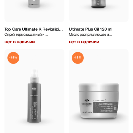
Top Care Ultimate K Revitalizing
Ultimate Plus Oil 120 ml
Спрей термозащитный и
Масло распрямляющее и
Protective Styling Spray 250 ml
разглаживающий
увлажняющее
нет в наличии
нет в наличии
-18%
-18%