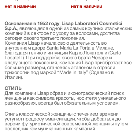
кератином
разглаживающий
Spray 150 ml
нет в наличии
нет в наличии
Основанная в 1952 году
,
Lisap Laboratori Cosmetici
S.p.A.
, являющаяся одной из самых крупных итальянских
компаний в секторе по уходу за волосами, достигла
сегодня своего третьего поколения.
Компания Lisap начала свою деятельность во
внутреннем дворе Santa Maria La Porta в Милане,
благодаря гению и интуиции Карло Локателли (Carlo
Locatelli). При поддержке своего брата Чезаре и
следующего поколения, компания Lisap приобретает все
большие размеры, становясь эталоном в отрасли
трихологии под маркой “Made in Italy” (Сделано в
Италии).
СТИЛЬ
Для компании Lisap образ и иконографический поиск
женщины как символа красоты, носителя уникального
разнообразия, всегда был обязательным условием.
Стиль классической женщины с течением времени
уступил процессу эмансипации, чтобы добраться до
версии футуристической современной женщины путем
последних коммуникационных кампаний.