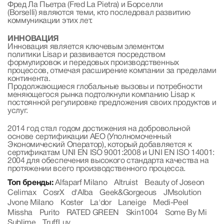
Фред Ла Пьетра (Fred La Pietra) и Борселли
(Borselli) являются теми, кто последовал развитию
коммуникации этих лет.
ИННОВАЦИЯ
Инновация является ключевым элементом
политики Lisap и развивается посредством
формулировок и передовых производственных
процессов, отмечая расширение компании за пределами
континента.
Продолжающиеся глобальные вызовы и потребности
меняющегося рынка подтолкнули компанию Lisap к
постоянной регулировке предложения своих продуктов и
услуг.
2014 год стал годом достижения на добровольной
основе сертификации AEO (Уполномоченный
Экономический Оператор), который добавляется к
сертификатам UNI EN ISO 9001:2008 и UNI EN ISO 14001:
2004 для обеспечения высокого стандарта качества на
протяжении всего производственного процесса.
Топ бренды:
Alfaparf Milano
Altruist
Beauty of Joseon
Celimax
CosrX
d'Alba
Geek&Gorgeous
JMsolution
Jvone Milano
Koster
La'dor
Laneige
Medi-Peel
Missha
Purito
RATED GREEN
Skin1004
Some By Mi
Sublime
TruffLuv