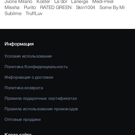
Jvone Milano
Koster
La'dor
Laneige
Medi-Peel
Missha
Purito
RATED GREEN
Skin1004
Some By Mi
Sublime
TruffLuv
Информация
Условия использования
Политика Конфиденциальность
Информация о доставке
Политика возврата
Правила подарочных сертификатах
Правила использования промокодов
Оптовые продажи