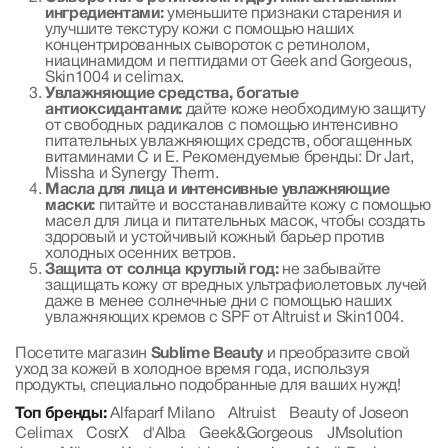
ингредиентами:
уменьшите признаки старения и
улучшите текстуру кожи с помощью наших
концентрированных сывороток с ретинолом,
ниацинамидом и пептидами от Geek and Gorgeous,
Skin1004 и celimax.
Увлажняющие средства, богатые
антиоксидантами:
дайте коже необходимую защиту
от свободных радикалов с помощью интенсивно
питательных увлажняющих средств, обогащенных
витаминами С и Е. Рекомендуемые бренды: Dr Jart,
Missha и Synergy Therm.
Масла для лица и интенсивные увлажняющие
маски:
питайте и восстанавливайте кожу с помощью
масел для лица и питательных масок, чтобы создать
здоровый и устойчивый кожный барьер против
холодных осенних ветров.
Защита от солнца круглый год:
не забывайте
защищать кожу от вредных ультрафиолетовых лучей
даже в менее солнечные дни с помощью наших
увлажняющих кремов с SPF от Altruist и Skin1004.
Посетите магазин
Sublime Beauty
и преобразите свой
уход за кожей в холодное время года, используя
продукты, специально подобранные для ваших нужд!
Топ бренды:
Alfaparf Milano
Altruist
Beauty of Joseon
Celimax
CosrX
d'Alba
Geek&Gorgeous
JMsolution