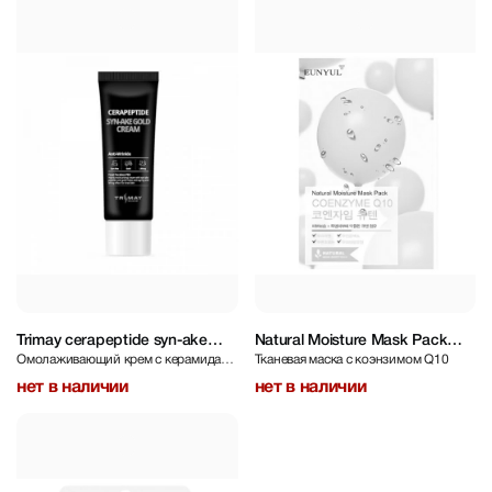
Trimay cerapeptide syn-ake
Natural Moisture Mask Pack
Омолаживающий крем с керамидами
Тканевая маска с коэнзимом Q10
gold cream
Coenzyme
и змеиным пептидом Trimay 50 ml
нет в наличии
нет в наличии