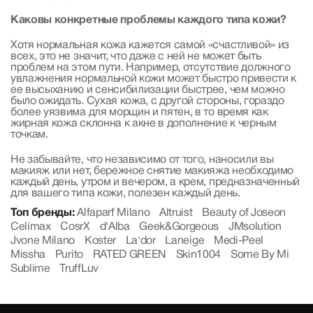
Каковы конкретные проблемы каждого типа кожи?
Хотя нормальная кожа кажется самой «счастливой» из
всех, это не значит, что даже с ней не может быть
проблем на этом пути. Например, отсутствие должного
увлажнения нормальной кожи может быстро привести к
ее высыханию и сенсибилизации быстрее, чем можно
было ожидать. Сухая кожа, с другой стороны, гораздо
более уязвима для морщин и пятен, в то время как
жирная кожа склонна к акне в дополнение к черным
точкам.
Не забывайте, что независимо от того, наносили вы
макияж или нет, бережное снятие макияжа необходимо
каждый день, утром и вечером, а крем, предназначенный
для вашего типа кожи, полезен каждый день.
Топ бренды:
Alfaparf Milano
Altruist
Beauty of Joseon
Celimax
CosrX
d'Alba
Geek&Gorgeous
JMsolution
Jvone Milano
Koster
La'dor
Laneige
Medi-Peel
Missha
Purito
RATED GREEN
Skin1004
Some By Mi
Sublime
TruffLuv