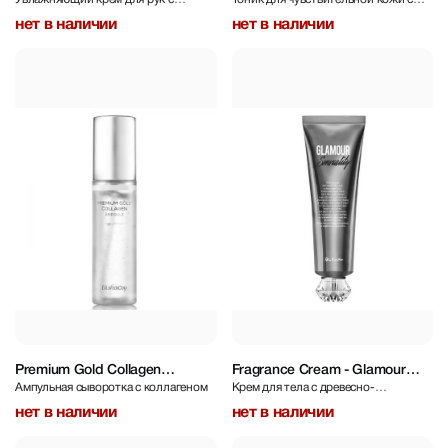
200 ml
мочевиной и витамином Е
экстрактом центеллы азиатской
нет в наличии
нет в наличии
Premium Gold Collagen
Fragrance Cream - Glamour
Ампульная сыворотка с коллагеном
Крем для тела с древесно-
Ampoule 50 ml
Sensuality 140 ml
мускусным ароматом
нет в наличии
нет в наличии