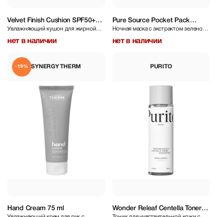
Velvet Finish Cushion SPF50+
Pure Source Pocket Pack
Увлажняющий кушон для жирной
Ночная маска с экстрактом зеленого
PA+++ №21 & №23 15 g
Green Tea 10 ml
или комбинированной кожи №21
чая
нет в наличии
нет в наличии
SYNERGY THERM
PURITO
-19%
Hand Cream 75 ml
Wonder Releaf Centella Toner
Увлажняющий крем для рук с
Тоник для чувствительной кожи с