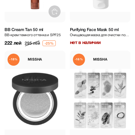
BB Cream Tan 50 ml
Purifying Face Mask 50 ml
BB-крем темного оттенка и SPF25
Очищающая маска для очистки пор с
глиной
нет в наличии
222 лей
295 лей
MISSHA
MISSHA
-18%
-16%