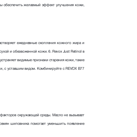
обы обеспечить желаемый эффект улучшения кожи,
астворяет ежедневные скопления кожного жира и
ухой и обезвоженной кожи. 6. Revox Just Retinol в
 устраняет видимые признаки старения кожи, такие
ти, с уставшим видом. Комбинируйте с REVOX B77
х факторов окружающей среды. Масло не вызывает
о семян шиповника помогает уменьшить появление