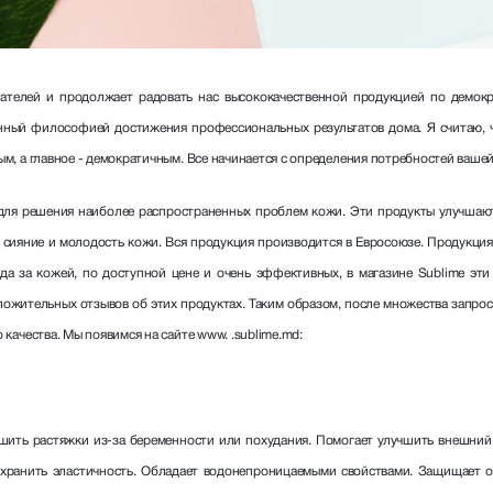
телей и продолжает радовать нас высококачественной продукцией по демокр
нный философией достижения профессиональных результатов дома. Я считаю, ч
м, а главное - демократичным. Все начинается с определения потребностей вашей
ля решения наиболее распространенных проблем кожи. Эти продукты улучшают
 сияние и молодость кожи. Вся продукция производится в Евросоюзе. Продукция
ода за кожей, по доступной цене и очень эффективных, в магазине Sublime эти
ложительных отзывов об этих продуктах. Таким образом, после множества запрос
качества. Мы появимся на сайте www. .sublime.md:
ьшить растяжки из-за беременности или похудания. Помогает улучшить внешни
хранить эластичность. Обладает водонепроницаемыми свойствами. Защищает о