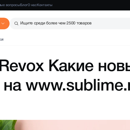
мые вопросы
Блог
О нас
Контакты
Ищите среди более чем 2500 товаров
ки
 Revox Какие нов
 на www.sublime