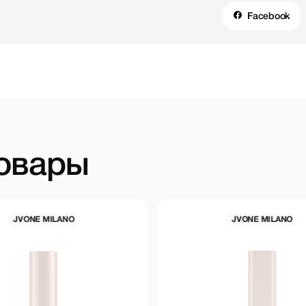
Facebook
овары
JVONE MILANO
JVONE 