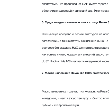
свойствами. Его производная SAP имеет гораздо
обеспечивая здоровый и сияющий вид. Этот проду
5. Средство для снятия макияжа с лица Revox S
Очищающее средство с легкой текстурой на осн
загрязнений, а также остатки макияжа на лице, не
растворе без сквалана H2O для контроля возраста
как тонкие линии, морщины и внешний вид устал
JUST Niacinamide 10% как часть ежедневной косм
7. Масло шиповника Revox Bio 100% чистое хо
Масло шиповника получают из кустарника Rosa C
комедонов, имеет легкую текстуру и быстро впи
рубцов и гиперпигментации.