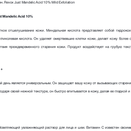
 Revox Just Mandelic Acid 10% Mild Exfoliation
t Mandelic Acid 10%
гкое отшелушивание кожи. Миндальная кислота представляет собой гидроксиа
 гликолевая кислота. Он удаляет омертвевшие клетки кожи, делает кожу более с
ствия преждевременного старения кожи. Продукт воздействует на грубую тек
 +
дый день является универсальным. Он защищает вашу кожу от вызывающих старен
одаря своей нежной текстуре, он быстро впитывается в кожу, делая ее гладкой и
Осветляющий увлажняющий раствор для лица и шеи. Витамин С известен свои