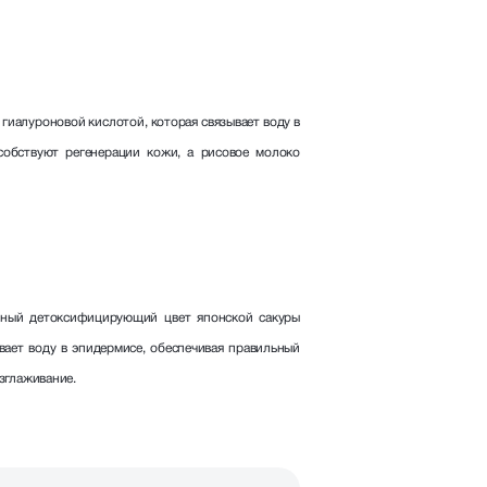
гиалуроновой кислотой, которая связывает воду в
собствуют регенерации кожи, а рисовое молоко
льный детоксифицирующий цвет японской сакуры
ает воду в эпидермисе, обеспечивая правильный
зглаживание.