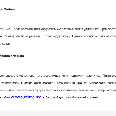
ht Texture.
енции. После впитывания в кожу сразу же разглаживает и увлажняет. Крем богат 
ие. Соевое масло укрепляет и тонизирует кожу. Цветки японской сакуры спо
икалов.
оротка для лицa
ет впечатление мгновенного разглаживания и подтяжки кожи лица. Питате
 потери воды. Гиалуроновая кислота - легендарный «фонтан молодости» связыв
морщинок. Рисовое масло улучшает эластичность кожи, а аллантоин завершает ра
www.sublime.md
а сайте
с быстрой доставкой по всей стране!