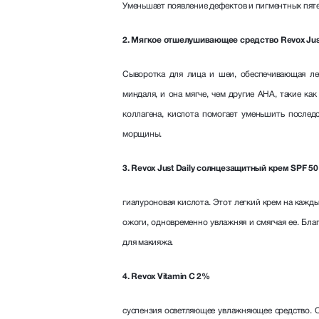
Уменьшает появление дефектов и пигментных пятен.
2. Мягкое отшелушивающее средство Revox Jus
Сыворотка для лица и шеи, обеспечивающая ле
миндаля, и она мягче, чем другие AHA, такие как
коллагена, кислота помогает уменьшить послед
морщины.
3. Revox Just Daily солнцезащитный крем SPF 50
гиалуроновая кислота. Этот легкий крем на каж
ожоги, одновременно увлажняя и смягчая ее. Благ
для макияжа.
4. Revox Vitamin C 2%
суспензия осветляющее увлажняющее средство. 