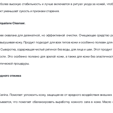
 более высокую стабильность и лучше включается в ритуал ухода за кожей, чт
кт уменьшает сухость и признаки старения.
qualane Cleanser.
ове сквалана для деликатной, но эффективной очистки. Очищающее средство р
 высушивая кожу. Продукт подходит для всех типов кожи и особенно полезен для с
 Сыворотка, содержащая чистый ретинол без воды, для лица и шеи. Этот продукт
ости. Это особенно полезно для зрелой кожи, а также для кожи без эластичнос
етической процедуры.
лодного отжима
anina. Помогает успокоить кожу, защищая ее от вредного воздействия внешни
тывается, что помогает сбалансировать выработку кожного сала в коже. Масл