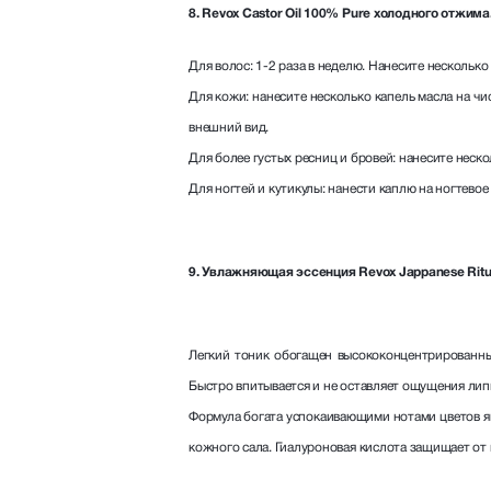
8. Revox Castor Oil 100% Pure хо
лодного отжима
Для волос: 1-2 раза в неделю. Нанесите несколько
Для кожи: нанесите несколько капель масла на ч
внешний вид.
Для более густых ресниц и бровей: нанесите неско
Для ногтей и кутикулы: нанести каплю на ногтево
9. Увлажняющая эссенция Revox Jappanese Ritual
Легкий тоник обогащен высококонцентрированны
Быстро впитывается и не оставляет ощущения лип
Формула богата успокаивающими нотами цветов яп
кожного сала. Гиалуроновая кислота защищает от 