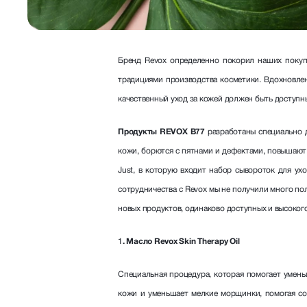
Бренд Revox определенно покорил наших покупа
традициями производства косметики. Вдохновле
качественный уход за кожей должен быть доступны
Продукты REVOX B77
разработаны специально д
кожи, борются с пятнами и дефектами, повышают
Just, в которую входит набор сывороток для ух
сотрудничества с Revox мы не получили много по
новых продуктов, одинаково доступных и высокого 
1
. Масло Revox Skin Therapy Oil
Специальная процедура, которая помогает умен
кожи и уменьшает мелкие морщинки, помогая со