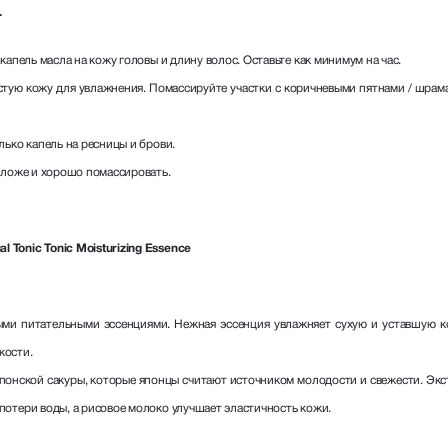
.
 капель масла на кожу головы и длину волос. Оставьте как минимум на час.
истую кожу для увлажнения. Помассируйте участки с коричневыми пятнами / шрам
лько капель на ресницы и брови.
е ложе и хорошо помассировать.
 Tonic Tonic Moisturizing Essence
ми питательными эссенциями. Нежная эссенция увлажняет сухую и уставшую кож
кости.
онской сакуры, которые японцы считают источником молодости и свежести. Экст
потери воды, а рисовое молоко улучшает эластичность кожи.