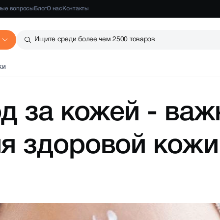
мые вопросы
Блог
О нас
Контакты
Ищите среди более чем 2500 товаров
ки
д за кожей - важ
я здоровой кожи