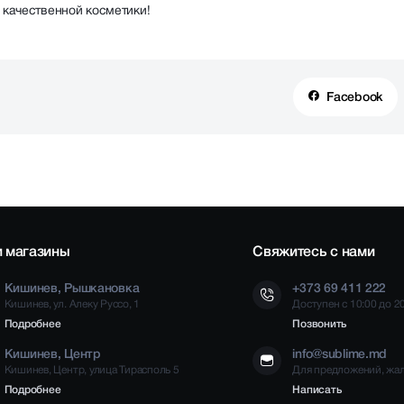
 качественной косметики!
Facebook
 магазины
Свяжитесь с нами
Кишинев, Рышкановка
+373 69 411 222
Кишинев, ул. Алеку Руссо, 1
Доступен с 10:00 до 2
Подробнее
Позвонить
Кишинев, Центр
info@sublime.md
Кишинев, Центр, улица Тирасполь 5
Для предложений, жа
Подробнее
Написать