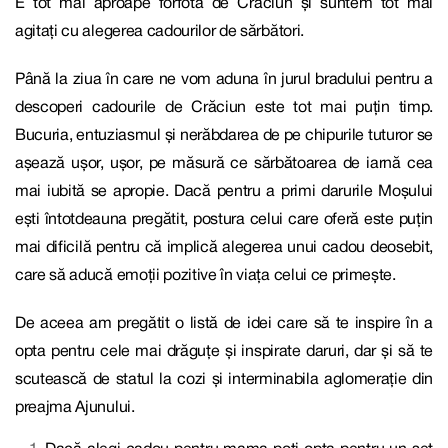
E tot mai aproape forfota de Crăciun și suntem tot mai
agitați cu alegerea cadourilor de sărbători.
Până la ziua în care ne vom aduna în jurul bradului pentru a
descoperi cadourile de Crăciun este tot mai puțin timp.
Bucuria, entuziasmul și nerăbdarea de pe chipurile tuturor se
așează
ușor, ușor, pe măsură ce sărbătoarea de iarnă cea
mai
iubită
se apropie. Dacă pentru a primi darurile Moșului
ești întotdeauna pregătit, postura celui care oferă este puțin
mai dificilă pentru că implică alegerea unui cadou
deosebit
,
care să aducă
emoții pozitive
în viața celui ce primește.
De aceea am pregătit o listă de idei care să te inspire în a
opta pentru cele mai drăguțe și inspirate daruri, dar și să te
scutească de statul la cozi și interminabila aglomerație din
preajma Ajunului.