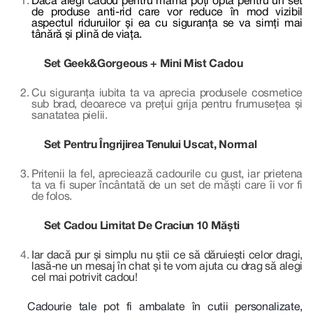
Dacă alegi cadou pentru mama poți opta pentru un set
de produse anti-rid care vor reduce în mod vizibil
aspectul riduruilor și ea cu siguranța se va simți mai
tânără și plină de viața.
Set Geek&Gorgeous + Mini Mist Cadou
Cu siguranța iubita ta va aprecia produsele cosmetice
sub brad, deoarece va prețui grija pentru frumusețea și
sanatatea pielii.
Set Pentru Îngrijirea Tenului Uscat, Normal
Pritenii la fel, apreciează cadourile cu gust, iar prietena
ta va fi super încântată de un set de măști care îi vor fi
de folos.
Set Cadou Limitat De Craciun 10 Măști
Iar dacă pur și simplu nu știi ce să dăruiești celor dragi,
lasă-ne un mesaj în chat și te vom ajuta cu drag să alegi
cel mai potrivit cadou!
Cadourie tale pot fi ambalate în cutii personalizate,