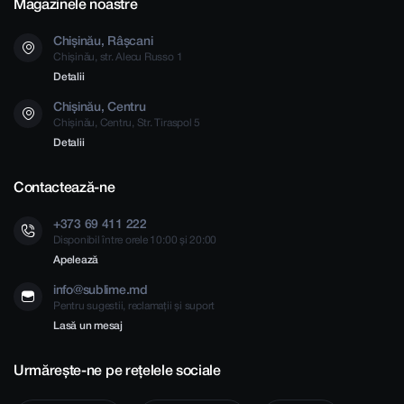
Magazinele noastre
Chișinău, Râșcani
Chișinău, str. Alecu Russo 1
Detalii
Chișinău, Centru
Chișinău, Centru, Str. Tiraspol 5
Detalii
Contactează-ne
+373 69 411 222
Disponibil între orele 10:00 și 20:00
Apelează
info@sublime.md
Pentru sugestii, reclamații și suport
Lasă un mesaj
Urmărește-ne pe rețelele sociale