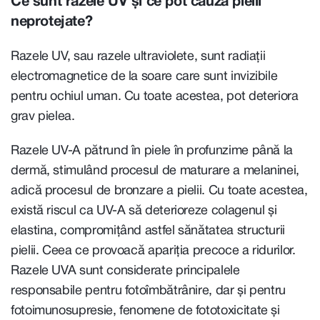
Ce sunt razele UV și ce pot cauza pielii
neprotejate?
Razele UV, sau razele ultraviolete, sunt radiații
electromagnetice de la soare care sunt invizibile
pentru ochiul uman. Cu toate acestea, pot deteriora
grav pielea.
Razele UV-A pătrund în piele în profunzime până la
dermă, stimulând procesul de maturare a melaninei,
adică procesul de bronzare a pielii. Cu toate acestea,
există riscul ca UV-A să deterioreze colagenul și
elastina, compromițând astfel sănătatea structurii
pielii. Ceea ce provoacă apariția precoce a ridurilor.
Razele UVA sunt considerate principalele
responsabile pentru fotoîmbătrânire, dar și pentru
fotoimunosupresie, fenomene de fototoxicitate și