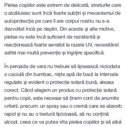
Pielea copiilor este extrem de delicată, straturile care
o alcătuiesc sunt încă foarte subțiri și mecanismul de
autoprotecție pe care îl are corpul nostru nu s-a
dezvoltat încă pe deplin. Din aceste și alte motive,
pielea nu este încă suficient de rezistentă și
reacționează foarte sensibil la razele UV, necesitând
astfel mai multă prevenție și îngrijire specifică.
În peroada de vara nu trebuie să lipsească niciodata
o caciulă din bumbac, niște apă de baut la intervale
regulate și evident o protecție solară bună, aleasa
corect. Când alegem un produs cu protecție solară
pentru copii, este necesar să ținem cont de anumite
criterii, precum: un spray sau o cremă care se absorb
rapid și nu au o textură lipicioasă, să nu conțină
alcool, ceea ce va putea irita pielea copiilor și să aibă