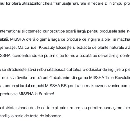
l lor oferă utilizatorilor cheia frumuseții naturale în fiecare zi în timpul pr
ernațional și cosmetic cunoscut pe scară largă pentru produsele sale ino
ibilă, MISSHA oferă o gamă largă de produse de îngrijire a pielii și machiaj 
nerație. Marca lider K-beauty folosește și extracte de plante naturale atât p
SSHA, concentrându-se puternic pe formula bazată pe cercetare și controlu
e străduiește să-și îmbunătățească calitatea produselor de îngrijire a pie
e, inclusiv râvnita formulă anti-îmbătrânire din gama MISSHA Time Revolut
a, perna și fardul de ochi MISSHA BB pentru un makeover sezonier complet
pre produsele MISSHA la Sublime!
stricte standarde de calitate și, prin urmare, au primit recunoaștere inter
orii și o serie de teste de laborator.