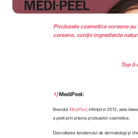
Produsele cosmetice coreene au rol
coreene, conțin ingrediente natural
Top 5 
1)
MediPeel:
Brandul
MediPeel
, inființat in 2012, este id
a pielii prin prisma produselor cosmetice.
Dezvoltarea tandemului de dermatologi și chimiș