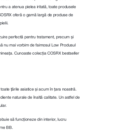
ru a atenua pielea iritată, toate produsele
. COSRX oferă o gamă largă de produse de
ielii.
uire perfectă pentru tratament, precum și
ca să nu mai vorbim de faimosul Low Produsul
imineața. Cunoaste colecția COSRX bestseller
oate țările asiatice și acum în țara noastră.
ente naturale de înaltă calitate. Un astfel de
lar.
uie să funcționeze din interior, lucru
reme BB.