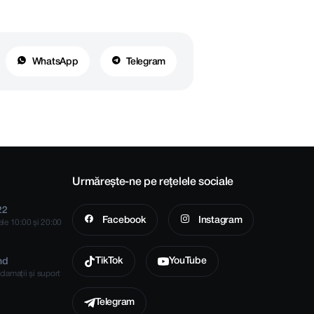
WhatsApp
Telegram
Urmărește-ne pe rețelele sociale
22
Facebook
Instagram
rele 10:00 și 20:00
TikTok
YouTube
md
clamații și suport
Telegram