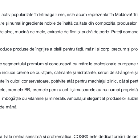
 activ popularitate în întreaga lume, este acum reprezentat în Moldova! T
are și numai ingrediente nobile de înaltă calitate din compoziția produselo
loe, mucină de melc, extracte de flori și pudră de perle. Puteți comanda
uce produse de îngrijire a pielii pentru față, mâini și corp, precum și p
e segmentului premium și concurează cu mărcile profesionale europene din
include creme de curățare, calmante și hidratante, seruri de strângere și 
în culori conservatoare, potrivite atât pentru machiajul zilnic, cât și pe
rele, cremele BB, cremele pentru ochi și mascarele au nu numai proprietăț
i îmbogățite cu vitamine și minerale. Ambalajul elegant al produselor subli
ă de mână.
 trata pielea sensibilă și problematica, COSRX este dedicat creării de pr