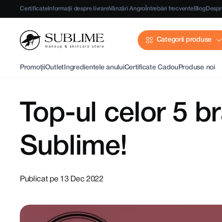
Certificate
Informații despre livrare
Vânzări Angro
Întrebări frecvente
Blog
Despr
Categorii produse
Promoții
Outlet
Ingredientele anului
Certificate Cadou
Produse noi
Top-ul celor 5 b
Sublime!
Publicat pe 13 Dec 2022