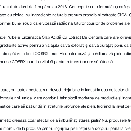
ă rezultate durabile începând cu 2013. Concepute cu o formulă ușoară pent
ase cu pielea, cu ingrediente naturale precum propolis și extracte CICA
lor mai bune soluții care vizează rădăcina tuturor tipurilor de probleme ale p
e Pulbere Enzimatică Slab Acidă Cu Extract De Сentella care are o reviz
grediente active pentru a vă ajuta să vă exfoliați și să vă curățați porii, 
 de spălare a feței COSRX, care vă confortează și echilibrează pielea d
produse COSRX în rutina zilnică pentru o transformare sănătoasă.
are, cu toate acestea, s-a dovedit deja bine în industria cosmeticelor din t
formule noi, unice, care combină tehnologii moderne de producție și ingredi
ice care să pătrundă în straturile profunde ale pielii, lucrând la nivel celu
etic creează doar efectul de a îmbunătăți starea pielii? Nu, produsele treb
mărcii, de la produse pentru îngrijirea pielii feței și a corpului până la c