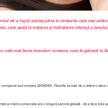
ul de a îngriji pielea până la straturile cele mai adân
e, care ajută la tratarea și hidratarea intensă a tenului
cu cele mai bune branduri coreene, care le găsești la S
eea companiei sud-coreene SKINIDEA. Filozofia sa este de a obține o stare d
ti ai mărcii comerciale are o singură sarcină globală - de a face totul pent