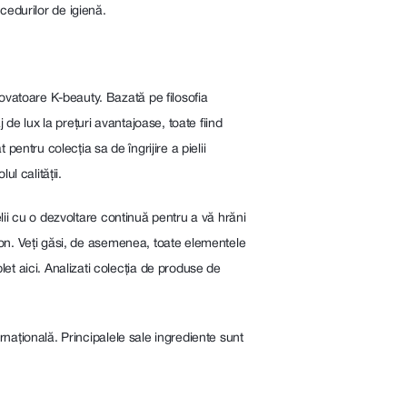
ocedurilor de igienă.
vatoare K-beauty. Bazată pe filosofia
de lux la prețuri avantajoase, toate fiind
entru colecția sa de îngrijire a pielii
l calității.
lii cu o dezvoltare continuă pentru a vă hrăni
ion. Veți găsi, de asemenea, toate elementele
 aici. Analizati colecția de produse de
națională. Principalele sale ingrediente sunt