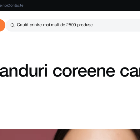
e noi
Contacte
Caută printre mai mult de 2500 produse
randuri coreene car