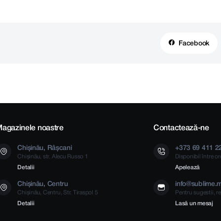
Facebook
agazinele noastre
Contactează-ne
Chișinău, Râșcani
+373 69 411 2
Chișinău, str. Alecu Russo 1
Disponibil între o
Detalii
Apelează
Chișinău, Centru
info@sublime.
Chișinău, Centru, Str. Tiraspol 5
Pentru sugestii, re
Detalii
Lasă un mesaj