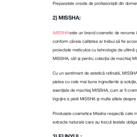
Preparatele create de profesioniștii din domeniu
2) MISSHA:
MISSHA
este un brand cosmetic de renume int
conform căreia calitatea ar trebui să fie acces
proiectate meticulos cu tehnologie de ultimă ge
MISSHA, cât și pentru colecția de machiaj MI
Cu un sentiment de estetică rafinată, MISSHA s
pielea cu cele mai bune ingrediente și soluți
esențiale de machiaj MISSHA, cum ar fi crem
îngrijire a pielii MISSHA și multe altele des
Produsele cosmetice Missha respectă cele mai 
extracte naturale care au trecut testele obligat
3) EUNYUL: