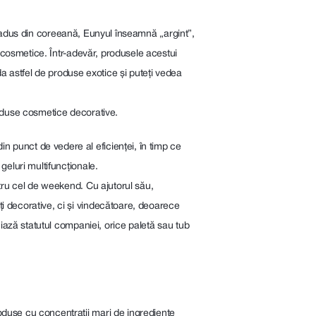
radus din coreeană, Eunyul înseamnă „argint”,
r cosmetice. Într-adevăr, produsele acestui
 astfel de produse exotice și puteți vedea
roduse cosmetice decorative.
 punct de vedere al eficienței, în timp ce
geluri multifuncționale.
ntru cel de weekend. Cu ajutorul său,
i decorative, ci și vindecătoare, deoarece
niază statutul companiei, orice paletă sau tub
oduse cu concentrații mari de ingrediente