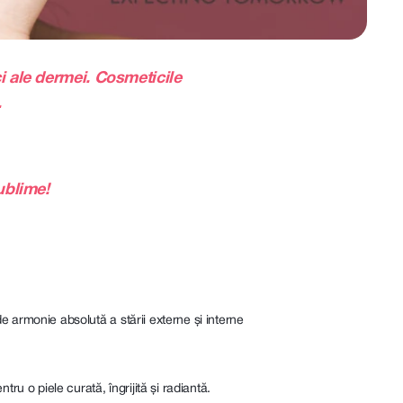
ci ale dermei. Cosmeticile
.
ublime!
e armonie absolută a stării externe și interne
ru o piele curată, îngrijită și radiantă.