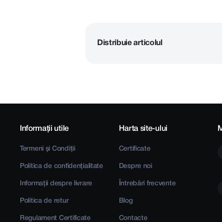
Distribuie articolul
Informații utile
Harta site-ului
M
Termeni și Condiții
Certificate
Politica de confidențialitate
Despre noi
Informații despre livrare
Întrebări frecvente
Politica de retur
Blog
Regulament Certificate
Contacte