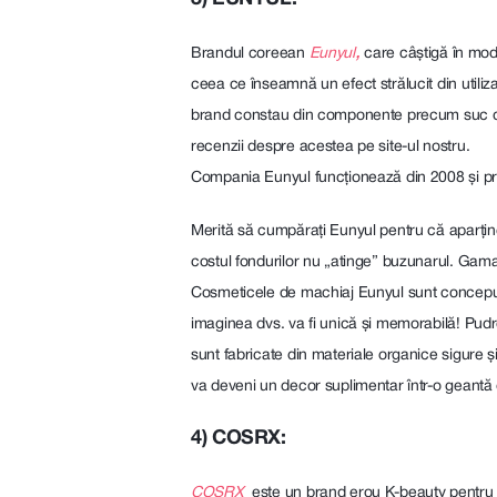
,
Brandul coreean
Eunyul
care câștigă în mod
ceea ce înseamnă un efect strălucit din utiliz
brand constau din componente precum suc de a
recenzii despre acestea pe site-ul nostru.
Compania Eunyul funcționează din 2008 și prod
Merită să cumpărați Eunyul pentru că aparțin
costul fondurilor nu „atinge” buzunarul. Gama 
Cosmeticele de machiaj Eunyul sunt concepute 
imaginea dvs. va fi unică și memorabilă! Pud
sunt fabricate din materiale organice sigure ș
va deveni un decor suplimentar într-o geant
4) COSRX:
COSRX
este un brand erou K-beauty pentru a