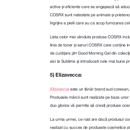
active și eficiente care se angajează să aduc
COSRX sunt netestate pe animale și prieteno
îngrijire a pielii care au ca scop furnizarea ce
Lista celor mai vândute produse COSRX includ
linia de toner și seruri COSRX care conține in
de curățare pH Good Morning Gel din colecția
aici la Sublime și introduceti cele mai bune 
5) Elizavecca:
Elizavecca
este un tânăr brand sud coreean, c
Produsele mărcii sunt realizate pe baza unor 
duo glorios vă permite să creați produse cosmet
La urma urmei, ce rost are dacă produsul cosm
realizat cu succes de produsele cosmetice ale 