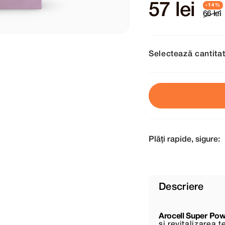
57 lei
66 lei
Selectează cantita
Plăți rapide, sigure:
Descriere
Arocell Super Po
și revitalizarea t