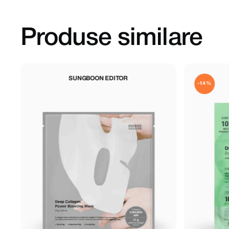
Produse similare
VT COSMETICS
-14%
-14%