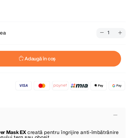
tea
Adaugă în coș
wer Mask EX
creată pentru îngrijire anti‑îmbătrânire
enului tern sau obosit.