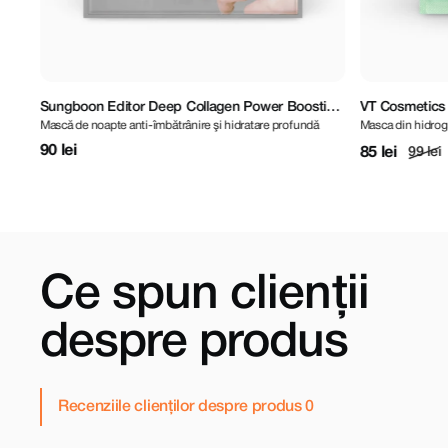
ting
VT Cosmetics Reti-A Reedle Shot 100 2Step
VT Cosmetics
Masca din hidrogel cu retinol și micro-ace
Mască din hidroge
Hydrogel Mask
Hydrogel Mas
85 lei
96 lei
99 lei
112 le
Ce spun clienții
despre produs
Recenziile clienților despre produs