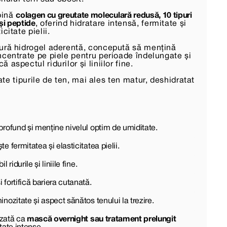
bină
colagen cu greutate moleculară redusă, 10 tipuri
 și peptide
, oferind hidratare intensă, fermitate și
citate pielii.
ură hidrogel aderentă, concepută să mențină
ncentrate pe piele pentru perioade îndelungate și
aspectul ridurilor și liniilor fine.
ate tipurile de ten, mai ales ten matur, deshidratat
profund și menține nivelul optim de umiditate.
e fermitatea și elasticitatea pielii.
 ridurile și liniile fine.
fortifică bariera cutanată.
nozitate și aspect sănătos tenului la trezire.
lizată ca
mască overnight sau tratament prelungit