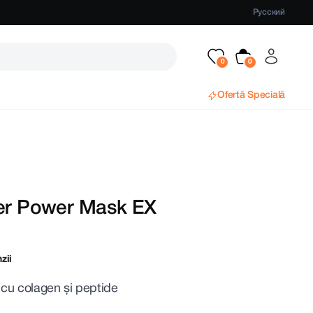
Русский
Ofertă Specială
per Power Mask EX
zii
 cu colagen și peptide