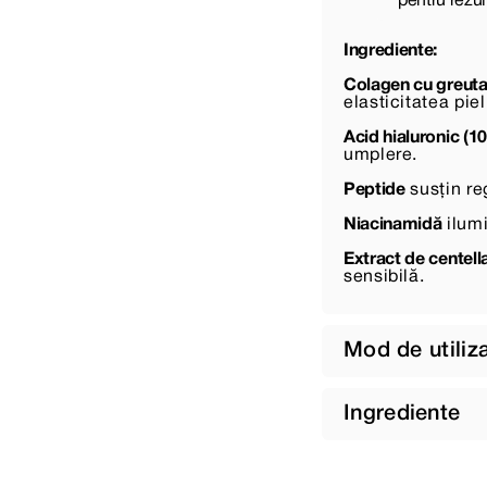
pentru rezul
Ingrediente:
Colagen cu greuta
elasticitatea pieli
Acid hialuronic (1
umplere.
Peptide
susțin re
Niacinamidă
ilumi
Extract de centell
sensibilă.
Mod de utiliz
Ingrediente