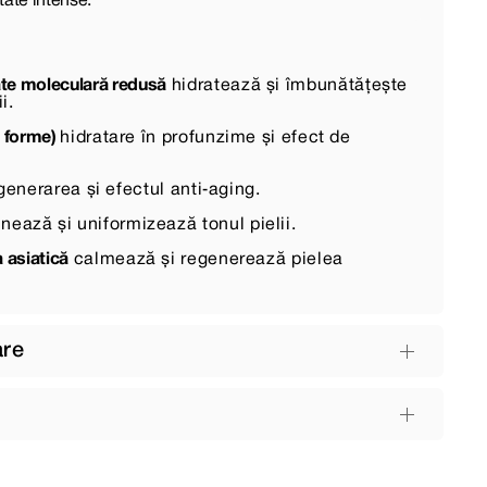
tate intense.
te moleculară redusă
hidratează și îmbunătățește
i.
0 forme)
hidratare în profunzime și efect de
generarea și efectul anti‑aging.
nează și uniformizează tonul pielii.
a asiatică
calmează și regenerează pielea
are