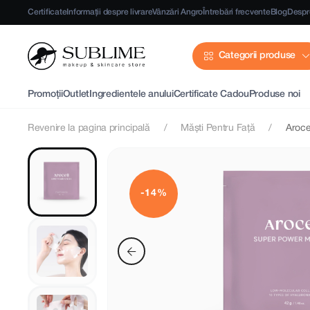
Certificate
Informații despre livrare
Vânzări Angro
Întrebări frecvente
Blog
Despr
Categorii produse
Promoții
Outlet
Ingredientele anului
Certificate Cadou
Produse noi
Revenire la pagina principală
Măști Pentru Față
Aroce
-14%