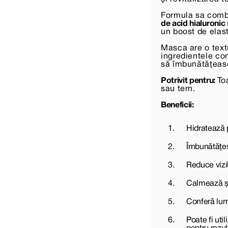
Formula sa com
de acid hialuronic
un boost de elasti
Masca are o text
ingredientele co
să îmbunătățească 
Potrivit pentru:
To
sau tern.
Beneficii:
Hidratează 
Îmbunătățeșt
Reduce vizibil
Calmează și 
Conferă lumi
Poate fi uti