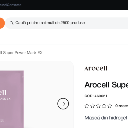
e noi
Contacte
Caută printre mai mult de 2500 produse
ll Super Power Mask EX
Arocell Su
COD: 460621
0 recen
Mască din hidrogel