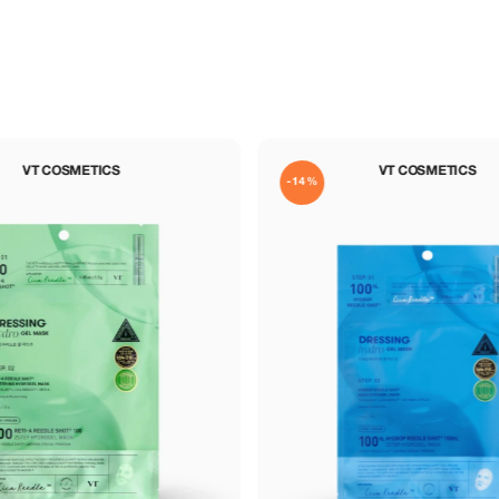
VT COSMETICS
ROUND LAB
-14%