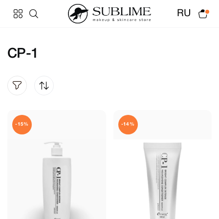
RU
CP-1
-15%
-14%