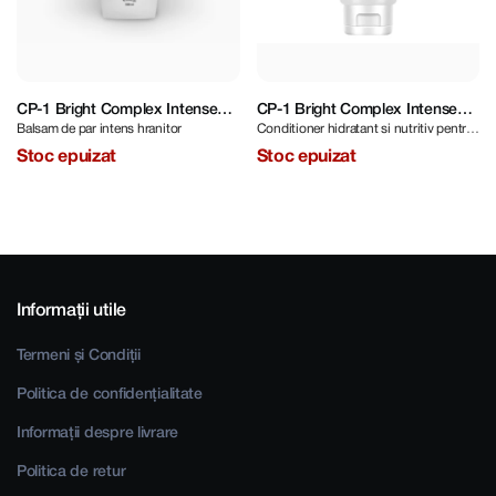
CP-1 Bright Complex Intense
CP-1 Bright Complex Intense
Balsam de par intens hranitor
Conditioner hidratant si nutritiv pentru
Nourishing Conditioner 500 ml
Nourishing Conditioner 100 ml
par
Stoc epuizat
Stoc epuizat
Informații utile
Termeni și Condiții
Politica de confidențialitate
Informații despre livrare
Politica de retur