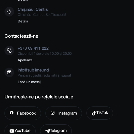
Chișinău, Centru
Chișinău, Centru, Str. Tiraspol 5
Detalii
Contactează-ne
+373 69 411 222
Disponibil între orele 10:00 și 20:00
Apelează
info@sublime.md
Pentru sugestii, reclamații și suport
Lasă un mesaj
Urmărește-ne pe rețelele sociale
TikTok
Facebook
Instagram
YouTube
Telegram