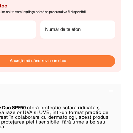
stoc
iar noi te vom înștiința odată ce produsul va fi disponibil
Număr de telefon
Anunță-mă când revine în stoc
ay Duo SPF50
oferă protecție solară ridicată și
va razelor UVA și UVB, într-un format practic de
Creat în colaborare cu dermatologi, acest produs
 protejarea pielii sensibile, fără urme albe sau
să.