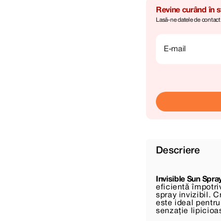
Revine curând în 
Lasă-ne datele de contact, 
E-mail
Descriere
Invisible Sun Spr
eficientă împotri
spray invizibil. 
este ideal pentru
senzație lipicioa