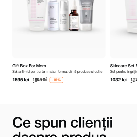
Skincare Set For Normal, Dry Skin
Set For Dry A
tie
Set pentru ingrijirea tenului uscat, normal
Set pentru ten de
1032 lei
982 lei
1213 lei
1155 
Ce spun clienții