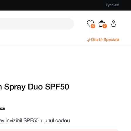
Русский
Ofertă Specială
un Spray Duo SPF50
zii
y invizibil SPF50 + unul cadou