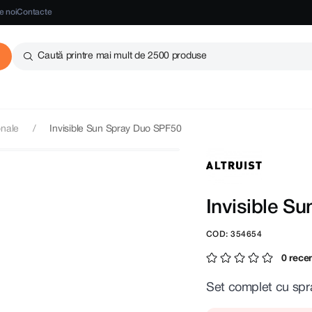
e noi
Contacte
Caută printre mai mult de 2500 produse
onale
Invisible Sun Spray Duo SPF50
Invisible S
COD: 354654
0 recen
Set complet cu spra