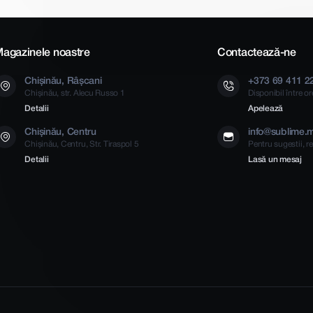
agazinele noastre
Contactează-ne
Chișinău, Râșcani
+373 69 411 2
Chișinău, str. Alecu Russo 1
Disponibil între o
Detalii
Apelează
Chișinău, Centru
info@sublime.
Chișinău, Centru, Str. Tiraspol 5
Pentru sugestii, re
Detalii
Lasă un mesaj