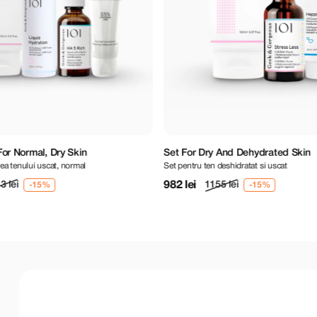
nd Dehydrated Skin
Vegan Wash Off Mask Mini Gift Set
shidratat si uscat
Un set limitat de măști de față într-o versi
468 lei
lei
550 lei