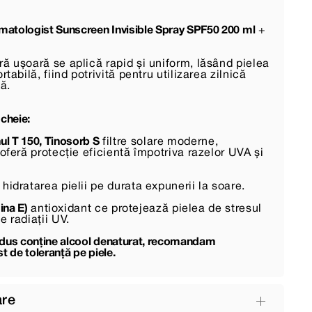
atologist Sunscreen Invisible Spray SPF50 200 ml
+
ă ușoară se aplică rapid și uniform, lăsând pielea
rtabilă, fiind potrivită pentru utilizarea zilnică
ță.
 cheie:
nul T 150, Tinosorb S
filtre solare moderne,
 oferă protecție eficientă împotriva razelor UVA și
idratarea pielii pe durata expunerii la soare.
ina E)
antioxidant ce protejează pielea de stresul
e radiații UV.
odus conține alcool denaturat, recomandam
t de toleranță pe piele.
are