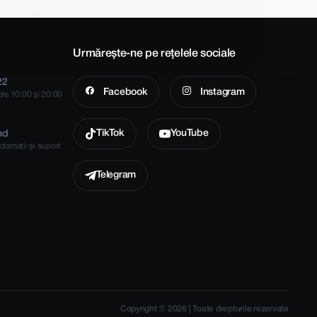
Urmărește-ne pe rețelele sociale
22
Facebook
Instagram
rele 10:00 și 20:00
TikTok
YouTube
md
clamații și suport
Telegram
Copyright © 2026 | Toate drepturile rezervate