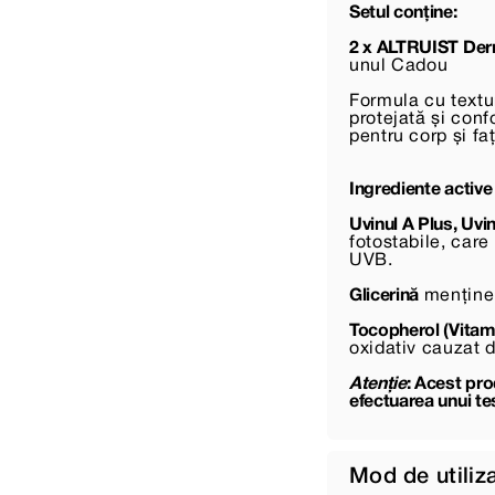
Setul conține:
2 x ALTRUIST Derm
unul Cadou
Formula cu textur
protejată și confo
pentru corp și fa
Ingrediente active
Uvinul A Plus, Uvi
fotostabile, care
UVB.
Glicerină
menține h
Tocopherol (Vitam
oxidativ cauzat d
Atenție
: Acest pr
efectuarea unui tes
Mod de utiliz