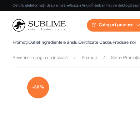
Certificate
Informații despre livrare
Vânzări Angro
Întrebări frecvente
Blog
Despr
Categorii produse
Promoții
Outlet
Ingredientele anului
Certificate Cadou
Produse noi
Revenire la pagina principală
Promoții
Seturi Promoți
-30%