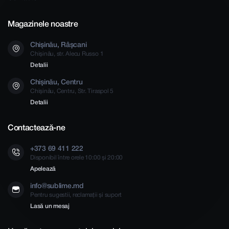
Magazinele noastre
Chișinău, Râșcani
Chișinău, str. Alecu Russo 1
Detalii
Chișinău, Centru
Chișinău, Centru, Str. Tiraspol 5
Detalii
Contactează-ne
+373 69 411 222
Disponibil între orele 10:00 și 20:00
Apelează
info@sublime.md
Pentru sugestii, reclamații și suport
Lasă un mesaj