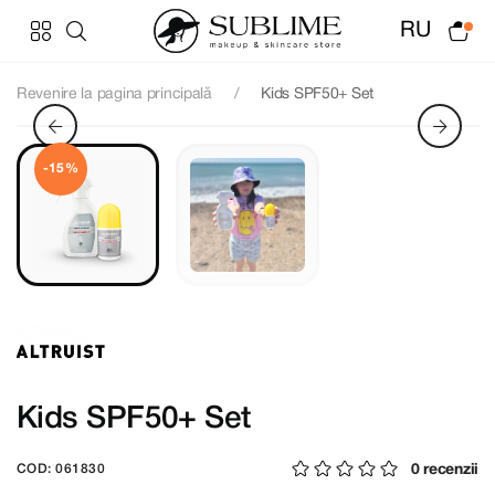
RU
Revenire la pagina principală
Kids SPF50+ Set
-15%
Kids SPF50+ Set
0 recenzii
COD: 061830