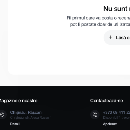
Nu sunt 
Fii primul care va posta o recen
pot fi postate doar de utilizato
Lăsă o
agazinele noastre
Contactează-ne
Chișinău, Râșcani
+373 69 411 2
Chișinău, str. Alecu Russo 1
Disponibil între o
Detalii
Apelează