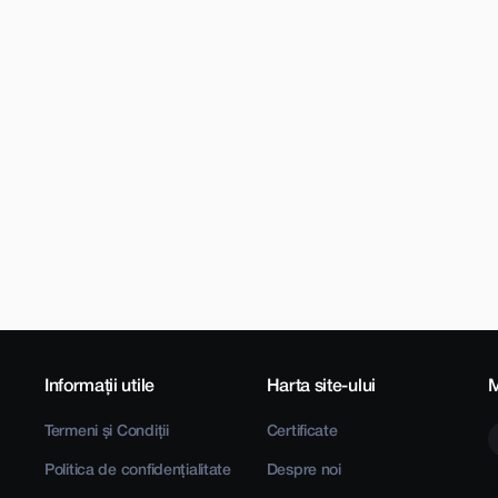
Informații utile
Harta site-ului
M
Termeni și Condiții
Certificate
Politica de confidențialitate
Despre noi