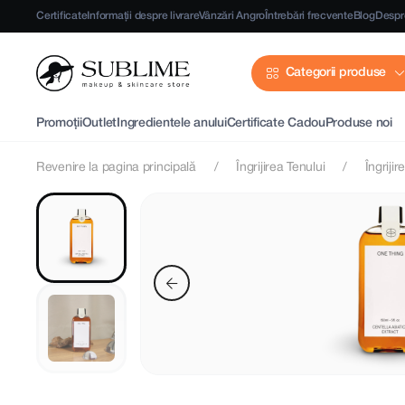
Certificate
Informații despre livrare
Vânzări Angro
Întrebări frecvente
Blog
Despr
Categorii produse
Promoții
Outlet
Ingredientele anului
Certificate Cadou
Produse noi
Revenire la pagina principală
Îngrijirea Tenului
Îngrijir