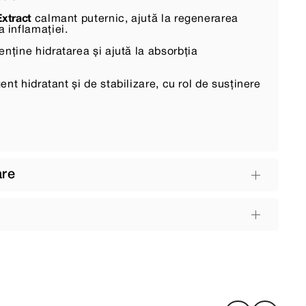
Extract
calmant puternic, ajută la regenerarea
a inflamației.
nține hidratarea și ajută la absorbția
nt hidratant și de stabilizare, cu rol de susținere
are