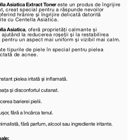
a Asiatica Extract Toner
este un produs de îngrijire
at, creat special pentru a răspunde nevoilor
oferind hrănire și îngrijire delicată datorită
ite cu Centella Asiatica.
lla Asiatica
, oferă proprietăți calmante și
 ajutând la reducerea roșeții și la restabilirea
ii, pentru un aspect mai uniform și vizibil mai calm.
ate tipurile de piele în special pentru pielea
ectată de acnee.
tant pielea iritată și inflamată.
ața și disconfortul cutanat.
cerea barierei pielii.
șor, fără a încărca tenul.
malistă, fără parfum, alcool sau ingrediente iritante.
pale: