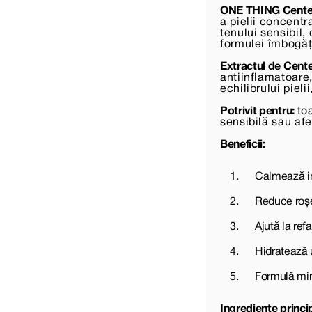
ONE THING Centell
a pielii concentr
tenului sensibil, 
formulei îmbogăț
Extractul de Cente
antiinflamatoare,
echilibrului piel
Potrivit pentru:
to
sensibilă sau af
Beneficii:
Calmează ins
Reduce roșe
Ajută la refa
Hidratează u
Formulă mini
Ingrediente princi