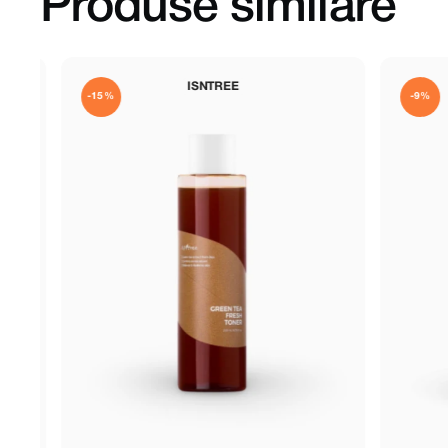
Produse similare
ISNTREE
-15%
-9%