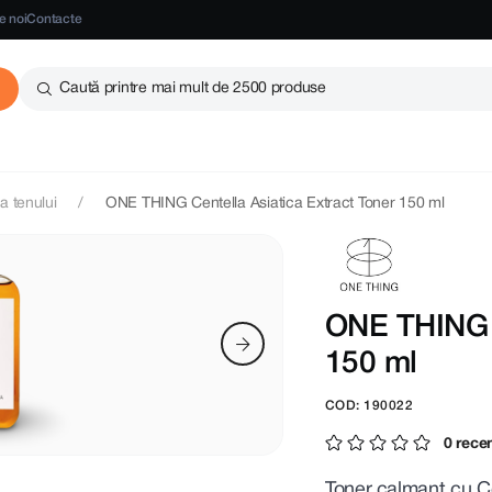
e noi
Contacte
Caută printre mai mult de 2500 produse
ea tenului
ONE THING Centella Asiatica Extract Toner 150 ml
ONE THING C
150 ml
COD: 190022
0 recen
Toner calmant cu Ce