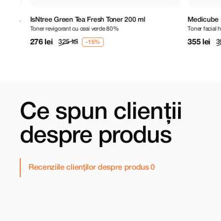
oner
IsNtree Green Tea Fresh Toner 200 ml
Medicube PDR
Toner revigorant cu ceai verde 80%
Toner facial hidra
276 lei
355 lei
325 lei
390 l
Ce spun clienții
despre produs
Recenziile clienților despre produs