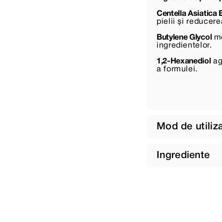
Centella Asiatica 
pielii și reducere
Butylene Glycol
me
ingredientelor.
1,2-Hexanediol
age
a formulei.
Mod de utiliz
Ingrediente