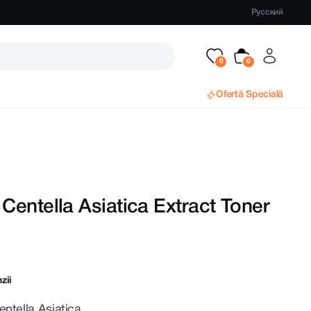
Русский
Ofertă Specială
entella Asiatica Extract Toner
zii
ntella Asiatica