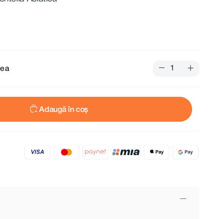
tea
Adaugă în coș