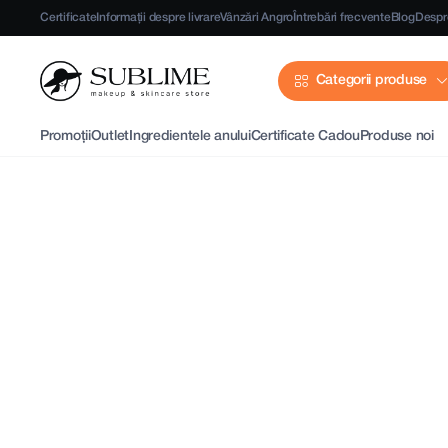
Certificate
Informații despre livrare
Vânzări Angro
Întrebări frecvente
Blog
Despr
Categorii produse
Promoții
Outlet
Ingredientele anului
Certificate Cadou
Produse noi