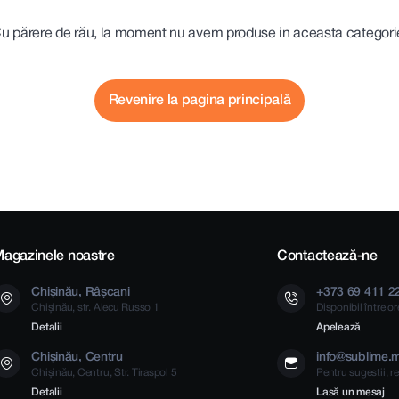
u părere de rău, la moment nu avem produse in aceasta categori
Revenire la pagina principală
agazinele noastre
Contactează-ne
Chișinău, Râșcani
+373 69 411 2
Chișinău, str. Alecu Russo 1
Disponibil între o
Detalii
Apelează
Chișinău, Centru
info@sublime.
Chișinău, Centru, Str. Tiraspol 5
Pentru sugestii, re
Detalii
Lasă un mesaj