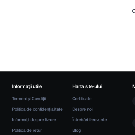
C
Informații utile
Harta site-ului
M
Termeni și Condiții
Certificate
Politica de confidențialitate
Despre noi
Informații despre livrare
Întrebări frecvente
Politica de retur
Blog