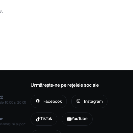
e.
Urmărește-ne pe rețelele sociale
22
Facebook
Instagram
rele 10:00 și 20:00
TikTok
YouTube
md
clamații și suport