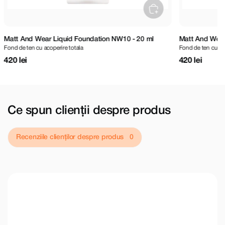
Matt And Wear Liquid Foundation NC15 - 20 ml
Matt And Wea
Fond de ten cu acoperire totala
Fond de ten cu a
420 lei
420 lei
Ce spun clienții despre produs
Recenziile clienților despre produs