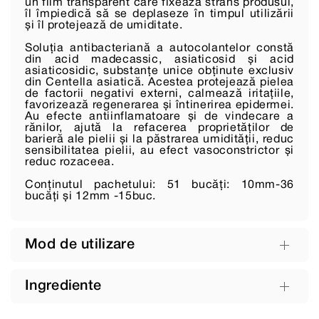
un film transparent care fixează strâns produsul,
îl împiedică să se deplaseze în timpul utilizării
și îl protejează de umiditate.
Soluția antibacteriană a autocolantelor constă
din acid madecassic, asiaticosid și acid
asiaticosidic, substanțe unice obținute exclusiv
din Centella asiatică. Acestea protejează pielea
de factorii negativi externi, calmează iritațiile,
favorizează regenerarea și întinerirea epidermei.
Au efecte antiinflamatoare și de vindecare a
rănilor, ajută la refacerea proprietăților de
barieră ale pielii și la păstrarea umidității, reduc
sensibilitatea pielii, au efect vasoconstrictor și
reduc rozaceea.
Conținutul pachetului: 51 bucăți: 10mm-36
bucăți și 12mm -15buc.
Mod de utilizare
Ingrediente