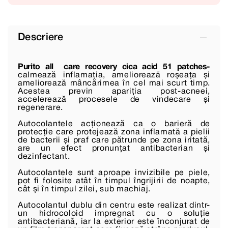
Descriere
Purito all care recovery cica acid 51 patches-
calmează inflamația, ameliorează roșeața și
ameliorează mâncărimea în cel mai scurt timp.
Acestea previn apariția post-acneei,
accelerează procesele de vindecare și
regenerare.
Autocolantele acționează ca o barieră de
protecție care protejează zona inflamată a pielii
de bacterii și praf care pătrunde pe zona iritată,
are un efect pronunțat antibacterian și
dezinfectant.
Autocolantele sunt aproape invizibile pe piele,
pot fi folosite atât în ​​timpul îngrijirii de noapte,
cât și în timpul zilei, sub machiaj.
Autocolantul dublu din centru este realizat dintr-
un hidrocoloid impregnat cu o soluție
antibacteriană, iar la exterior este înconjurat de