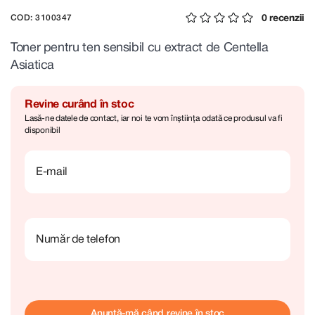
0 recenzii
COD: 3100347
Toner pentru ten sensibil cu extract de Centella
Asiatica
Revine curând în stoc
Lasă-ne datele de contact, iar noi te vom înștiința odată ce produsul va fi
disponibil
E-mail
Număr de telefon
Anunță-mă când revine în stoc