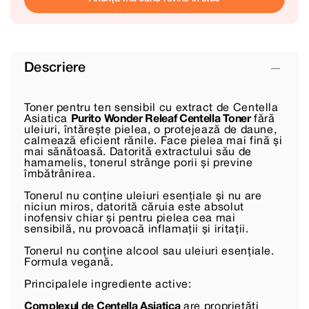
Descriere
Toner pentru ten sensibil cu extract de Centella
Asiatica
Purito Wonder Releaf Centella Toner
fără
uleiuri, întărește pielea, o protejează de daune,
calmează eficient rănile. Face pielea mai fină și
mai sănătoasă. Datorită extractului său de
hamamelis, tonerul strânge porii și previne
îmbătrânirea.
Tonerul nu conține uleiuri esențiale și nu are
niciun miros, datorită căruia este absolut
inofensiv chiar și pentru pielea cea mai
sensibilă, nu provoacă inflamații și iritații.
Tonerul nu conține alcool sau uleiuri esențiale.
Formula vegană.
Principalele ingrediente active:
Complexul de Centella Asiatica
are proprietăți