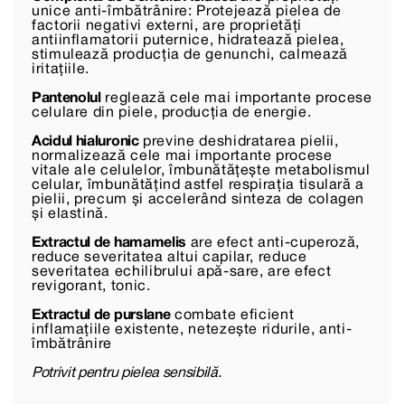
unice anti-îmbătrânire: Protejează pielea de
factorii negativi externi, are proprietăți
antiinflamatorii puternice, hidratează pielea,
stimulează producția de genunchi, calmează
iritațiile.
Pantenolul
reglează cele mai importante procese
celulare din piele, producția de energie.
Acidul hialuronic
previne deshidratarea pielii,
normalizează cele mai importante procese
vitale ale celulelor, îmbunătățește metabolismul
celular, îmbunătățind astfel respirația tisulară a
pielii, precum și accelerând sinteza de colagen
și elastină.
Extractul de hamamelis
are efect anti-cuperoză,
reduce severitatea altui capilar, reduce
severitatea echilibrului apă-sare, are efect
revigorant, tonic.
Extractul de purslane
combate eficient
inflamațiile existente, netezește ridurile, anti-
îmbătrânire
Potrivit pentru pielea sensibilă.