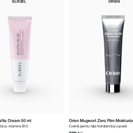
ELROEL
ORIEN
ita Cream 50 ml
Orien Mugwort Zero Film Moisturiz
ntă cu vitamina B12
Cremă pentru fața hidratantă și ușoară