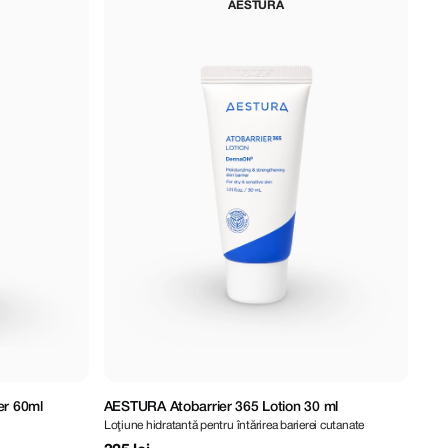
AESTURA
er 60ml
AESTURA Atobarrier 365 Lotion 30 ml
Axi
Loţiune hidratantă pentru întărirea barierei cutanate
Crem
ml