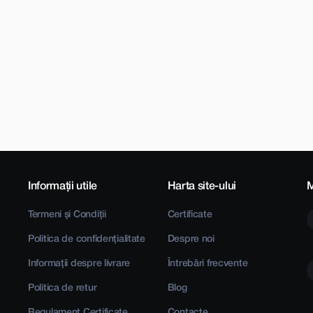
Informații utile
Harta site-ului
M
Termeni și Condiții
Certificate
Politica de confidențialitate
Despre noi
Informații despre livrare
Întrebări frecvente
Politica de retur
Blog
Regulament Certificate
Contacte