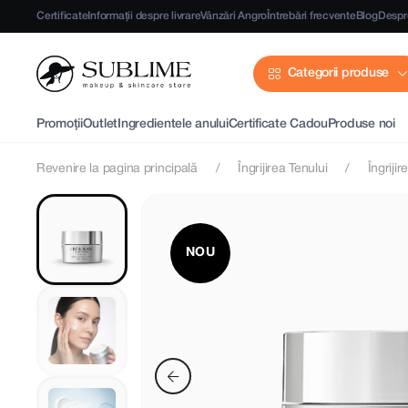
Certificate
Informații despre livrare
Vânzări Angro
Întrebări frecvente
Blog
Despr
Categorii produse
Promoții
Outlet
Ingredientele anului
Certificate Cadou
Produse noi
Revenire la pagina principală
Îngrijirea Tenului
Îngrijir
NOU