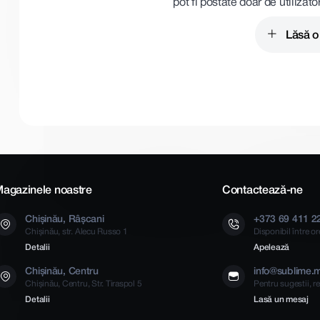
pot fi postate doar de utilizato
Lăsă o
agazinele noastre
Contactează-ne
Chișinău, Râșcani
+373 69 411 2
Chișinău, str. Alecu Russo 1
Disponibil între o
Detalii
Apelează
Chișinău, Centru
info@sublime.
Chișinău, Centru, Str. Tiraspol 5
Pentru sugestii, re
Detalii
Lasă un mesaj