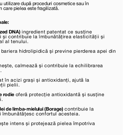
ru utilizare după proceduri cosmetice sau în
n care pielea este fragilizată.
pale:
yzed DNA)
ingredient patentat ce susține
 și contribuie la îmbunătățirea elasticității și
l al tenului.
 bariera hidrolipidică și previne pierderea apei din
ește, calmează și contribuie la echilibrarea
.
 în acizi grași și antioxidanți, ajută la
i pielii.
e rodie
oferă protecție antioxidantă și susține
i.
lei de limba-mielului (Borage)
contribuie la
și îmbunătățesc confortul acesteia.
ște intens și protejează pielea împotriva