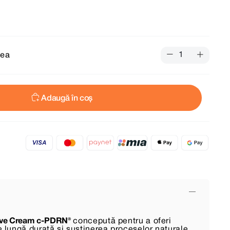
tea
Adaugă în coș
ive Cream c-PDRN®
concepută pentru a oferi
de lungă durată și susținerea proceselor naturale