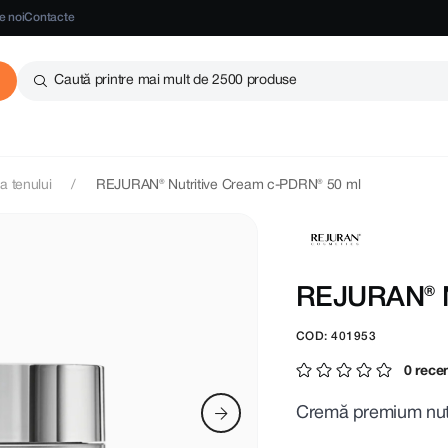
e noi
Contacte
Caută printre mai mult de 2500 produse
ea tenului
REJURAN® Nutritive Cream c-PDRN® 50 ml
REJURAN® N
COD: 401953
0 recen
Cremă premium nut