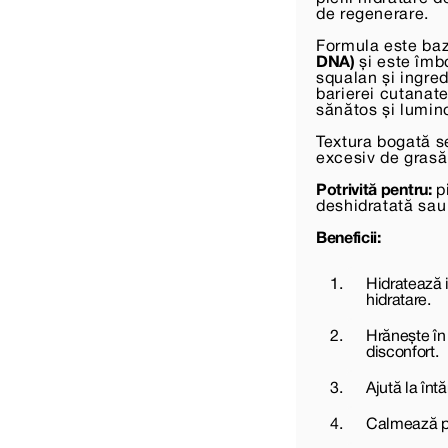
de regenerare.
Formula este baz
DNA)
și este îmb
squalan și ingre
barierei cutanate
sănătos și lumino
Textura bogată se
excesiv de grasă
Potrivită pentru:
pi
deshidratată sau
Beneficii:
Hidratează i
hidratare.
Hrănește în
disconfort.
Ajută la întă
Calmează pie