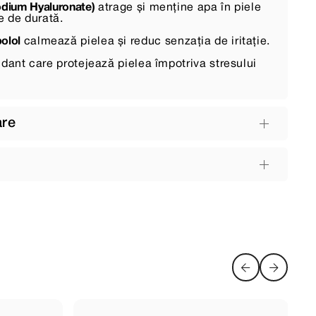
Sodium Hyaluronate)
atrage și menține apa în piele
e de durată.
olol
calmează pielea și reduc senzația de iritație.
dant care protejează pielea împotriva stresului
are