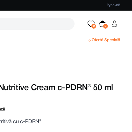
Русский
Ofertă Specială
utritive Cream c-PDRN® 50 ml
zii
ritivă cu c-PDRN®