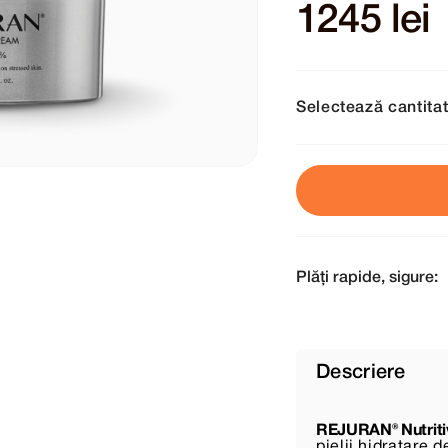
1245 lei
Selectează cantita
Plăți rapide, sigure:
Descriere
REJURAN® Nutrit
pielii hidratare 