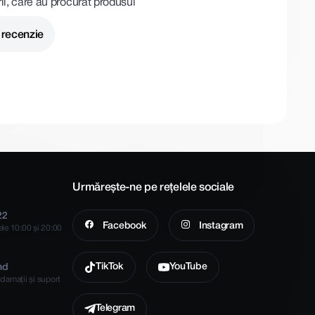
rii, care au procurat produsul
 recenzie
Urmărește-ne pe rețelele sociale
22
Facebook
Instagram
rele 10:00 și 20:00
TikTok
YouTube
md
clamații și suport
Telegram