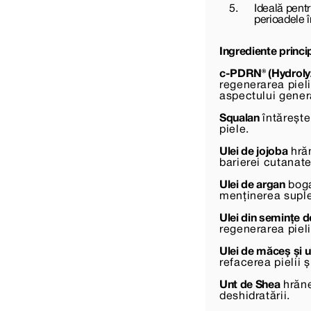
Ideală pent
perioadele î
Ingrediente princi
c-PDRN® (Hydrol
regenerarea pielii
aspectului genera
Squalan
întărește
piele.
Ulei de jojoba
hrăn
barierei cutanate
Ulei de argan
bogat
menținerea supleți
Ulei din semințe d
regenerarea pieli
Ulei de măceș și u
refacerea pielii 
Unt de Shea
hrăne
deshidratării.