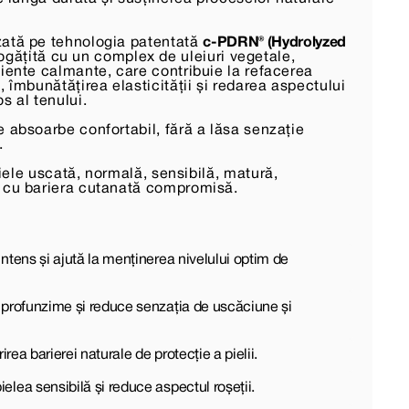
ată pe tehnologia patentată
c-PDRN® (Hydrolyzed
ogățită cu un complex de uleiuri vegetale,
diente calmante, care contribuie la refacerea
, îmbunătățirea elasticității și redarea aspectului
s al tenului.
 absoarbe confortabil, fără a lăsa senzație
.
ele uscată, normală, sensibilă, matură,
 cu bariera cutanată compromisă.
ntens și ajută la menținerea nivelului optim de
 profunzime și reduce senzația de uscăciune și
rirea barierei naturale de protecție a pielii.
lea sensibilă și reduce aspectul roșeții.