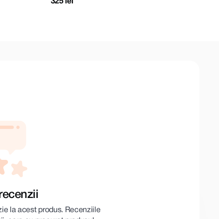
325 lei
355
recenzii
zie la acest produs. Recenziile