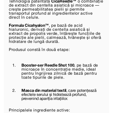
Tehnologia patentată
CicaReedle™
o combinație
de extract din centella asiatică și microace —
crește permeabilitatea pielii și permite
transportul profund al ingredientelor active
direct în celule.
Formula Cicahyalon™
, pe bază de acid
hialuronic, derivați de centella asiatică și
extract de propolis verde, întărește funcțiile de
protecție ale pielii, calmează, hrănește și oferă
hidratare de lungă durată.
Produsul constă în două etape:
Booster-ser Reedle Shot 100
, pe bază de
microace în concentrație medie, ideal
pentru îngrijirea zilnică de bază pentru
toate tipurile de piele.
Masca din material textil
, care potențează
efectele serului și hidratează profund,
prevenind apariția iritațiilor.
Principalele ingrediente active: