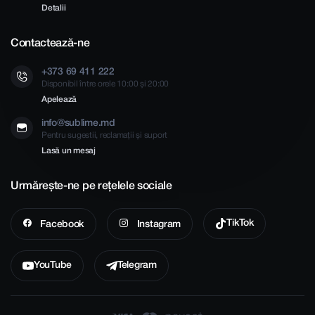
Detalii
Contactează-ne
+373 69 411 222
Disponibil între orele 10:00 și 20:00
Apelează
info@sublime.md
Pentru sugestii, reclamații și suport
Lasă un mesaj
Urmărește-ne pe rețelele sociale
TikTok
Facebook
Instagram
YouTube
Telegram