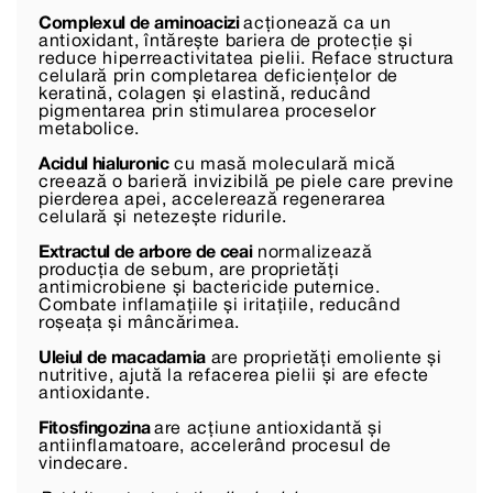
Complexul de aminoacizi
acționează ca un
antioxidant, întărește bariera de protecție și
reduce hiperreactivitatea pielii. Reface structura
celulară prin completarea deficiențelor de
keratină, colagen și elastină, reducând
pigmentarea prin stimularea proceselor
metabolice.
Acidul hialuronic
cu masă moleculară mică
creează o barieră invizibilă pe piele care previne
pierderea apei, accelerează regenerarea
celulară și netezește ridurile.
Extractul de arbore de ceai
normalizează
producția de sebum, are proprietăți
antimicrobiene și bactericide puternice.
Combate inflamațiile și iritațiile, reducând
roșeața și mâncărimea.
Uleiul de macadamia
are proprietăți emoliente și
nutritive, ajută la refacerea pielii și are efecte
antioxidante.
Fitosfingozina
are acțiune antioxidantă și
antiinflamatoare, accelerând procesul de
vindecare.