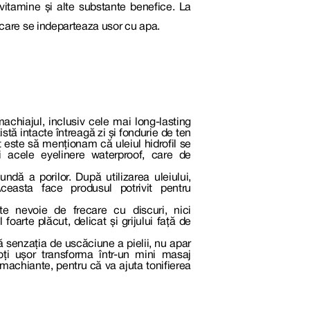
, vitamine și alte substante benefice. La
, care se indeparteaza usor cu apa.
achiajul, inclusiv cele mai long-lasting
tă intacte întreagă zi și fondurie de ten
t este să menționam că uleiul hidrofil se
i acele eyelinere waterproof, care de
ndă a porilor. După utilizarea uleiului,
ceasta face produsul potrivit pentru
te nevoie de frecare cu discuri, nici
foarte plăcut, delicat și grijului față de
ă senzația de uscăciune a pielii, nu apar
poți ușor transforma într-un mini masaj
emachiante, pentru că va ajuta tonifierea