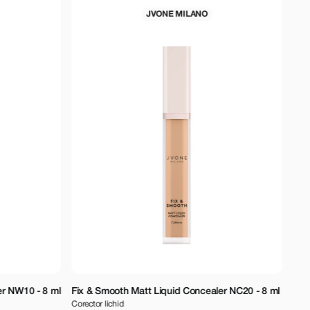
JVONE MILANO
ml
Fix & Smooth Matt Liquid Concealer NC20 - 8 ml
All Over Stick Co
Corector lichid
Corector in stick