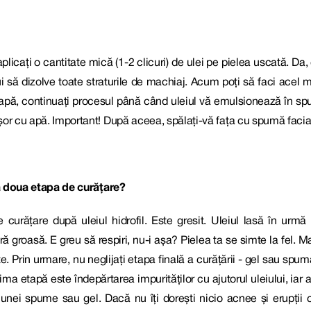
plicați o cantitate mică (1-2 clicuri) de ulei pe pielea uscată. D
ui să dizolve toate straturile de machiaj. Acum poți să faci acel
apă, continuați procesul până când uleiul vă emulsionează în spu
șor cu apă. Important! După aceea, spălați-vă fața cu spumă facia
n a doua etapa de curățare?
curățare după uleiul hidrofil. Este gresit. Uleiul lasă în urmă 
ră groasă. E greu să respiri, nu-i așa? Pielea ta se simte la fel. 
Prin urmare, nu neglijați etapa finală a curățării - gel sau spumă.
Prima etapă este îndepărtarea impurităților cu ajutorul uleiului, iar
l unei spume sau gel. Dacă nu îți dorești nicio acnee și erupții