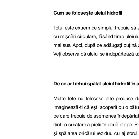
Cum se folosește uleiul hidrofil
Totul este extrem de simplu: trebuie să a
cu mișcări circulare, lăsând timp uleiul
mai sus. Apoi, după ce adăugați puțină 
Veți observa că uleiul se îndepărtează u
De ce ar trebui spălat uleiul hidrofil î
Multe fete nu folosesc alte produse de 
Imaginează-ți că ești acoperit cu o pătu
pe care trebuie de asemenea îndepărtate. 
dintr-o curățare a pielii în două etape. 
și spălarea oricărui reziduu cu ajutoru