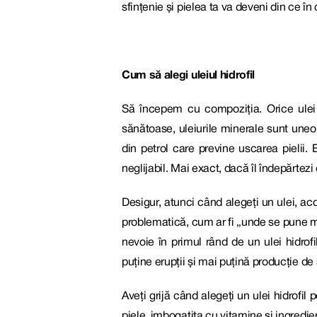
sfințenie și pielea ta va deveni din ce î
Cum să alegi uleiul hidrofil
Să începem cu compoziția. Orice ulei h
sănătoase, uleiurile minerale sunt uneor
din petrol care previne uscarea pielii.
neglijabil. Mai exact, dacă îl îndepărtezi
Desigur, atunci când alegeți un ulei, aco
problematică, cum ar fi „unde se pune ma
nevoie în primul rând de un ulei hidrofi
puține erupții și mai puțină producție d
Aveți grijă când alegeți un ulei hidrofil
piele, imbogatita cu vitamine si ingredien