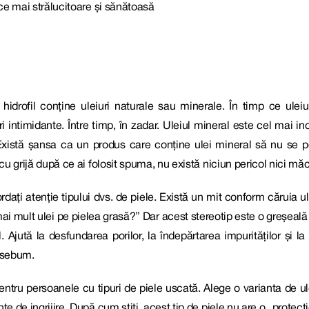
n ce mai strălucitoare și sănătoasă
idrofil conține uleiuri naturale sau minerale. În timp ce uleiur
i intimidante. Între timp, în zadar. Uleiul mineral este cel mai i
 Există șansa ca un produs care conține ulei mineral să nu se po
 cu grijă după ce ai folosit spuma, nu există niciun pericol nici mă
rdați atenție tipului dvs. de piele. Există un mit conform căruia ule
i mult ulei pe pielea grasă?” Dar acest stereotip este o greșeală t
l. Ajută la desfundarea porilor, la îndepărtarea impurităților și
e sebum.
 pentru persoanele cu tipuri de piele uscată. Alege o varianta de u
te de ingrijire. După cum știți, acest tip de piele nu are o „protecț