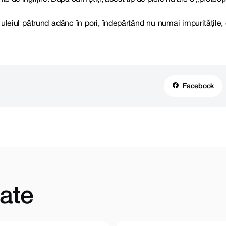
eiul pătrund adânc în pori, îndepărtând nu numai impuritățile, c
Facebook
ate