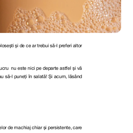
sești și de ce ar trebui să-l preferi altor
lucru nu este nici pe departe astfel și vă
au să-l puneți în salată! Și acum, lăsând
lor de machiaj chiar și persistente, care