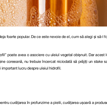
eja foarte popular.
De ce este nevoie de el, cum să alegi și să-l folo
rofil” poate avea o asociere cu uleiul vegetal obișnuit. Dar acest 
ne coreeană, nu trebuie încercat niciodată să prăjiți un stake s
mportant lucru despre uleiul hidrofil.
pentru curățarea în profunzime a pielii, curățarea ușoară a produse