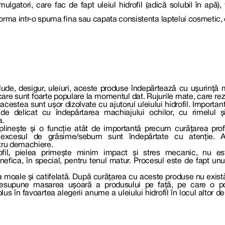
emulgatori, care fac de fapt uleiul hidrofil (adică solubil în apă)
nsforma intr-o spuma fina sau capata consistenta laptelui cosmetic
ude, desigur, uleiuri, aceste produse îndepărtează cu ușurință m
are sunt foarte populare la momentul dat. Rujurile mate, care rezis
cestea sunt ușor dizolvate cu ajutorul uleiului hidrofil. Importan
 de delicat cu îndepărtarea machiajului ochilor, cu rimelul ș
a.
deplinește și o funcție atât de importantă precum curățarea profu
i excesul de grăsime/sebum sunt îndepărtate cu atenție. A
ntru demachiere.
drofil, pielea primește minim impact și stres mecanic, nu es
nefica, în special, pentru tenul matur. Procesul este de fapt unul 
lea moale și catifelată. După curățarea cu aceste produse nu exist
ofil presupune masarea ușoară a produsului pe față, pe care o 
us în favoartea alegerii anume a uleiului hidrofil în locul altor d