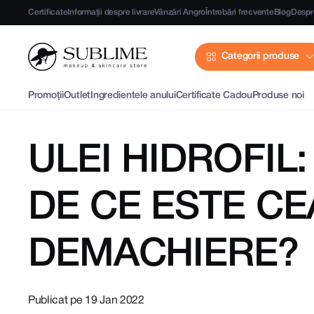
Certificate
Informații despre livrare
Vânzări Angro
Întrebări frecvente
Blog
Despr
Categorii produse
Promoții
Outlet
Ingredientele anului
Certificate Cadou
Produse noi
ULEI HIDROFIL:
DE CE ESTE CE
DEMACHIERE?
Publicat pe 19 Jan 2022