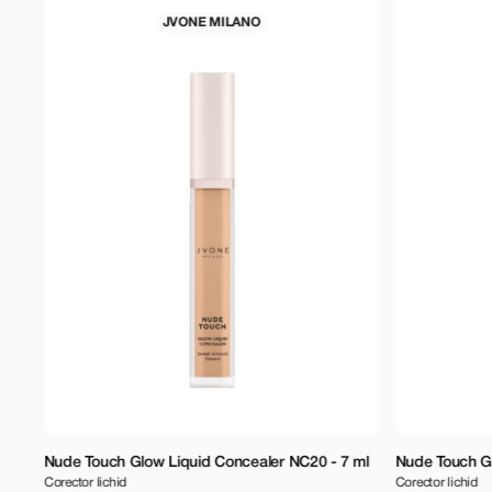
JVONE MILANO
JVONE MI
ouch Glow Liquid Concealer NC20 - 7 ml
Nude Touch Glow Liquid C
 lichid
Corector lichid