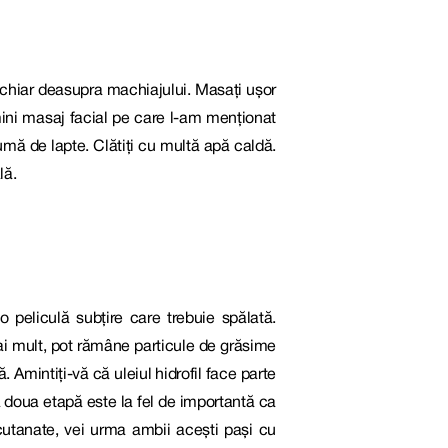
a, chiar deasupra machiajului. Masați ușor
 mini masaj facial pe care l-am menționat
mă de lapte. Clătiți cu multă apă caldă.
lă.
o peliculă subțire care trebuie spălată.
Mai mult, pot rămâne particule de grăsime
 Amintiți-vă că uleiul hidrofil face parte
 a doua etapă este la fel de importantă ca
 cutanate, vei urma ambii acești pași cu