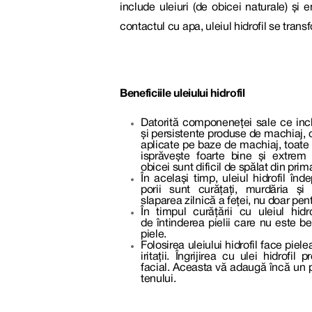
include uleiuri (de obicei naturale) și 
contactul cu apa, uleiul hidrofil se tra
Beneficiile uleiului hidrofil
Datorită componeneței sale ce incl
și persistente produse de machiaj, c
aplicate pe baze de machiaj, toate a
isprăvește foarte bine și extrem
obicei sunt dificil de spălat din prim
În același timp, uleiul hidrofil în
porii sunt curățați, murdăria ș
slaparea zilnică a feței, nu doar pe
În timpul curățării cu uleiul hi
de întinderea pielii care nu este be
piele.
Folosirea uleiului hidrofil face pie
iritații. Îngrijirea cu ulei hidr
facial. Aceasta vă adaugă încă un pl
tenului.