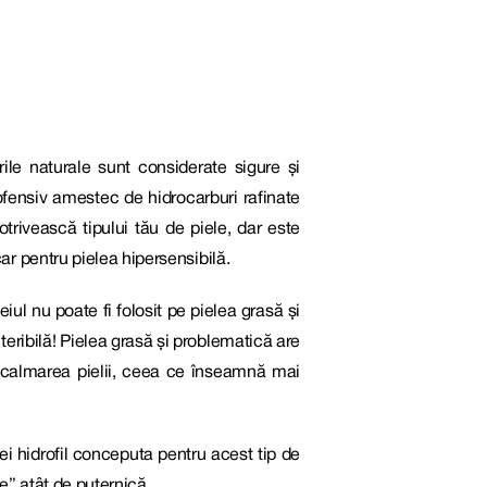
ile naturale sunt considerate sigure și
nofensiv amestec de hidrocarburi rafinate
trivească tipului tău de piele, dar este
car pentru pielea hipersensibilă.
iul nu poate fi folosit pe pielea grasă și
eribilă! Pielea grasă și problematică are
 la calmarea pielii, ceea ce înseamnă mai
lei hidrofil conceputa pentru acest tip de
ie” atât de puternică.