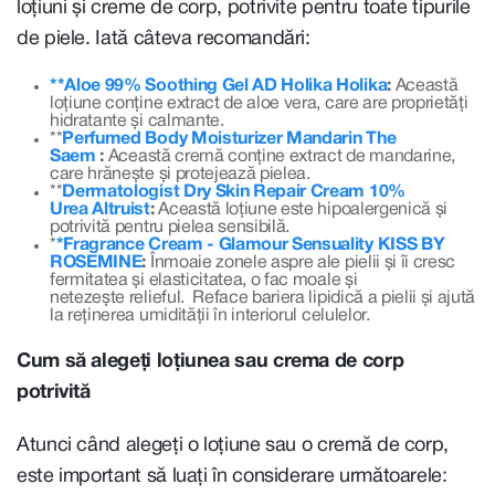
loțiuni și creme de corp, potrivite pentru toate tipurile
de piele. Iată câteva recomandări:
**Aloe 99% Soothing Gel AD Holika Holika
:
Această
loțiune conține extract de aloe vera, care are proprietăți
hidratante și calmante.
**
Perfumed Body Moisturizer Mandarin The
Saem
:
Această cremă conține extract de mandarine,
care hrănește și protejează pielea.
**
Dermatologist Dry Skin Repair Cream 10%
Urea Altruist
:
Această loțiune este hipoalergenică și
potrivită pentru pielea sensibilă.
*
*Fragrance Cream - Glamour Sensuality KISS BY
ROSEMINE
:
Înmoaie zonele aspre ale pielii și îi cresc
fermitatea și elasticitatea, o fac moale și
netezește relieful. Reface bariera lipidică a pielii și ajută
la reținerea umidității în interiorul celulelor.
Cum să alegeți loțiunea sau crema de corp
potrivită
Atunci când alegeți o loțiune sau o cremă de corp,
este important să luați în considerare următoarele: