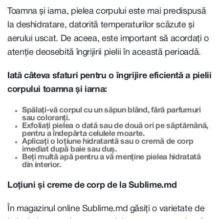
Toamna și iarna, pielea corpului este mai predispusă
la deshidratare, datorită temperaturilor scăzute și
aerului uscat. De aceea, este important să acordați o
atenție deosebită îngrijirii pielii în această perioadă.
Iată câteva sfaturi pentru o îngrijire eficientă a pielii
corpului toamna și iarna:
Spălați-vă corpul cu un săpun blând, fără parfumuri
sau coloranți.
Exfoliați pielea o dată sau de două ori pe săptămână,
pentru a îndepărta celulele moarte.
Aplicați o loțiune hidratantă sau o cremă de corp
imediat după baie sau duș.
Beți multă apă pentru a vă menține pielea hidratată
din interior.
Loțiuni și creme de corp de la Sublime.md
În magazinul online Sublime.md găsiți o varietate de