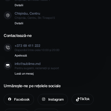
Detalii
Chișinău, Centru
Chișinău, Centru, Str. Tiraspol 5
Detalii
Contactează-ne
+373 69 411 222
Disponibil între orele 10:00 și 20:00
Apelează
info@sublime.md
Pentru sugestii, reclamații și suport
Lasă un mesaj
Urmărește-ne pe rețelele sociale
TikTok
Facebook
Instagram