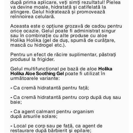
după prima aplicare, veți simți rezultatul! Pielea
va devine moale, hidratată și catifelată la
atingere. Gelul hidratează și promovează
reînnoirea celulară.
Aceasta este o opțiune grozavă de cadou pentru
orice ocazie. Gelul poate fi administrat singur
sau în combinație cu alte produse cu aloe
Holika Holika (gel de duș, spumă de curățare,
mască cu hidrogel etc.).
Pentru un efect de răcire suplimentar, păstrați
produsul la frigider.
Gelul multifuncțional pe bază de aloe
Holika
Holika Aloe Soothing Gel
poate fi utilizat în
următoarele variante:
-
Ca cremă hidratantă pentru față;
-
Ca cremă hidratantă pentru corp după duș sau
baie;
-
Ca agent calmant pentru organism
după arsurile solare;
-
Local pe corp sau pe față, ca agent de
restaurare după bărbierit și epilare;