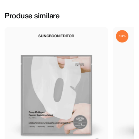
Produse similare
OR
VT COSMETICS
-14%