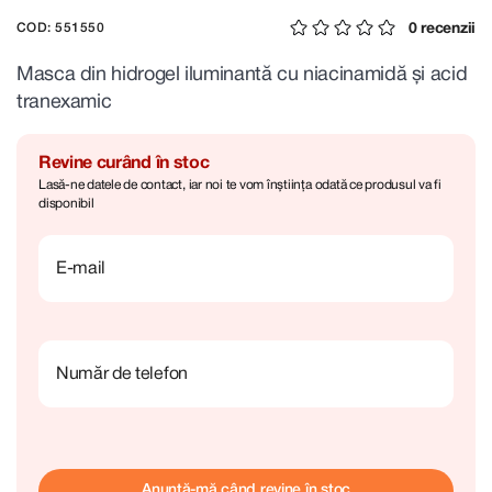
0 recenzii
COD: 551550
Masca din hidrogel iluminantă cu niacinamidă și acid
tranexamic
Revine curând în stoc
Lasă-ne datele de contact, iar noi te vom înștiința odată ce produsul va fi
disponibil
E-mail
Număr de telefon
Anunță-mă când revine în stoc