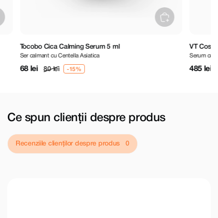
Tocobo Cica Calming Serum 5 ml
VT Cosmetics
Ser calmant cu Centella Asiatica
Serum cu micro
68 lei
485 lei
80 lei
570 
Ce spun clienții despre produs
Recenziile clienților despre produs