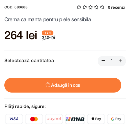
0 recenzii
COD: 080668
Crema calmanta pentru piele sensibila
264 lei
310 lei
Selectează cantitatea
Adaugă în coș
Plăți rapide, sigure: