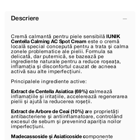
Descriere
Cremă calmantă pentru piele sensibilă
IUNIK
Centella Calming AC Spot Cream
este o cremă
locală special concepută pentru a trata și calma
zonele problematice ale pielii. Formula sa
delicată, dar puternică, se bazează pe
ingrediente naturale pentru a reduce roșeața,
inflamația și disconfortul cauzat de acneea
activă sau alte imperfecțiuni.
Principalele ingrediente active:
Extract de Centella Asiatica (69%) c
almează
inflamațiile și iritațiile, accelerează regenerarea
pielii și ajută la reducerea roșeții.
Extract de Arbore de Ceai (10%) a
re proprietăți
antibacteriene și antiinflamatoare, controlând
excesul de sebum și prevenind apariția noilor
imperfecțiuni.
Madecassoside și Asiaticoside c
omponente