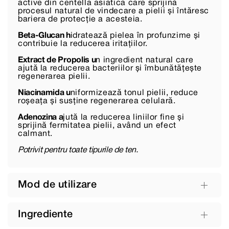
active din centella asiatica care sprijină
procesul natural de vindecare a pielii și întăresc
bariera de protecție a acesteia.
Beta-Glucan h
idratează pielea în profunzime și
contribuie la reducerea iritațiilor.
Extract de Propolis u
n ingredient natural care
ajută la reducerea bacteriilor și îmbunătățește
regenerarea pielii.
Niacinamida u
niformizează tonul pielii, reduce
roșeața și susține regenerarea celulară.
Adenozina a
jută la reducerea liniilor fine și
sprijină fermitatea pielii, având un efect
calmant.
Potrivit pentru toate tipurile de ten.
Mod de utilizare
Ingrediente