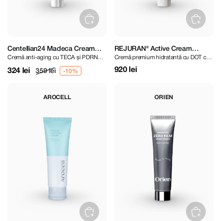
Centellian24 Madeca Cream
REJURAN® Active Cream
Cremă anti-aging cu TECA și PDRN
Cremă premium hidratantă cu DOT c-
Time Reverse 50 ml
Enhanced DOT™ c-PDRN 50 ml
pentru regenerare și repararea barierei
PDRN®
920 lei
324 lei
359 lei
cutanate
AROCELL
ORIEN