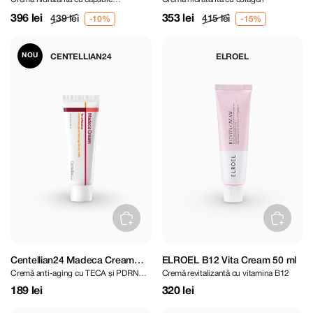
Capture Ampoule Capsule
Cream 50 g
concentrate
Cream 55 ml
396 lei
353 lei
439 lei
415 lei
NOU
CENTELLIAN24
ELROEL
Centellian24 Madeca Cream
ELROEL B12 Vita Cream 50 ml
Cremă anti-aging cu TECA și PDRN
Cremă revitalizantă cu vitamina B12
Time Reverse Mini 15 ml
pentru regenerare și repararea barierei
189 lei
320 lei
cutanate