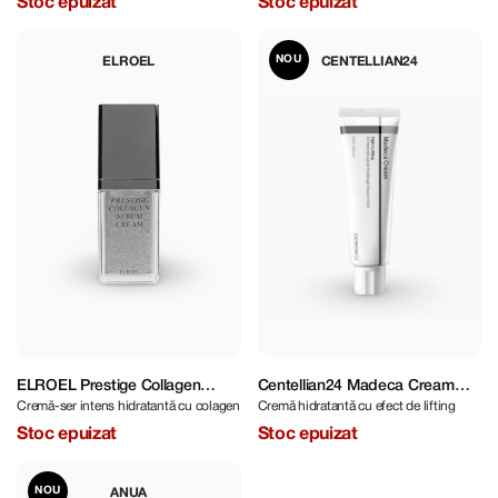
Stoc epuizat
Stoc epuizat
NOU
ELROEL
CENTELLIAN24
ELROEL Prestige Collagen
Centellian24 Madeca Cream
Cremă-ser intens hidratantă cu colagen
Cremă hidratantă cu efect de lifting
Serum Cream 25 ml
Tight Lifting 50 ml
Stoc epuizat
Stoc epuizat
NOU
ANUA