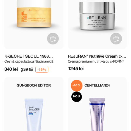
K-SECRET SEOUL 1988
REJURAN® Nutritive Cream c-
Cremă capsulată cu Niacinamidă
Cremă premium nutritivă cu c-PDRN®
Niacinamide 5% Capsule
PDRN® 50 ml
Cream 50 ml
1245 lei
340 lei
399 lei
SUNGBOON EDITOR
CENTELLIAN24
-10%
NOU