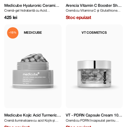
Medicube Hyaluronic Ceramide
Arencia Vitamin C Booster Shot
Cremă-gel hidratantă cu Acid
Cremă cu Vitamina C și Glutathione
Jelly Cream 50 ml
30 ml
Hialuronic și Ceramide
pentru luminozitate și fermitate
425 lei
Stoc epuizat
MEDICUBE
VT COSMETICS
-15%
Medicube Kojic Acid Turmeric
VT - PDRN Capsule Cream 100
Cremă iluminatoare cu acid Kojik și
Cremă cu PDRN încapsulat pentru
Vita Capsule Cream 53 gr
50 ml
turmeric
revitalizare și elasticitate