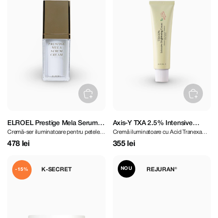
ELROEL Prestige Mela Serum
Axis-Y TXA 2.5% Intensive
Cremă-ser iluminatoare pentru petele
Cremă iluminatoare cu Acid Tranexamic
Cream 25 ml
Brightening Cream 50 ml
pigmentare
și Niacinamidă
478 lei
355 lei
NOU
K-SECRET
REJURAN®
-15%