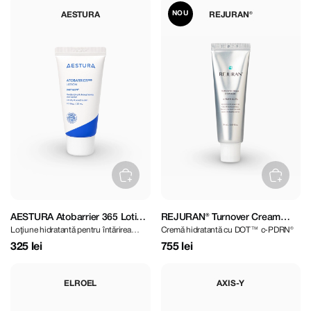
NOU
AESTURA
REJURAN®
AESTURA Atobarrier 365 Lotion
REJURAN® Turnover Cream
Loţiune hidratantă pentru întărirea
Cremă hidratantă cu DOT™ c-PDRN®
30 ml
Enhanced DOT™ c-PDRN® 50
barierei cutanate
ml
325 lei
755 lei
ELROEL
AXIS-Y