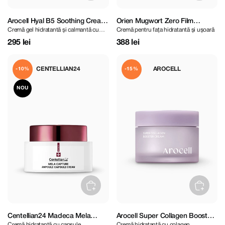
Arocell Hyal B5 Soothing Cream
Orien Mugwort Zero Film
Cremă gel hidratantă și calmantă cu
Cremă pentru fața hidratantă și ușoară
80 ml
Moisturizer 60ml
acid hialuronic și panthenol
295 lei
388 lei
CENTELLIAN24
AROCELL
-10%
-15%
NOU
Centellian24 Madeca Mela
Arocell Super Collagen Booster
Cremă hidratantă cu capsule
Cremă hidratantă cu colagen