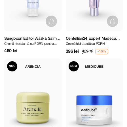
Sungboon Editor Alaska Salmon
Centellian24 Expert Madeca
Cremă hidratantă cu PDRN pentru
Cremă hidratantă cu PDRN
PDRN Ultra Moisturizing Barrier
Cream Active Renew PDRN 50
refacerea barierei pielii
Cream 50 ml
ml
460 lei
396 lei
439 lei
NOU
NOU
ARENCIA
MEDICUBE