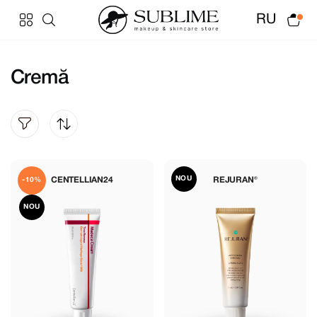
RU
Cremă
NOU
CENTELLIAN24
REJURAN®
-10%
NOU