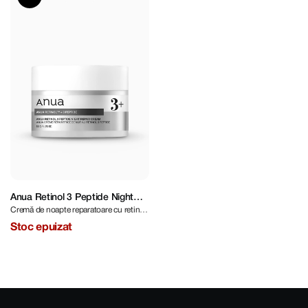
Anua Retinol 3 Peptide Night
Cremă de noapte reparatoare cu retinol
Repair Cream 50 g
și peptide
Stoc epuizat