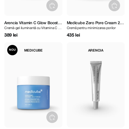
Arencia Vitamin C Glow Booster
Medicube Zero Pore Cream 2.0
Cremă-gel iluminantă cu Vitamina C și
Cremă pentru minimizarea porilor
Gel Cream 50 g
50 ml
Glutation
389 lei
435 lei
NOU
MEDICUBE
ARENCIA