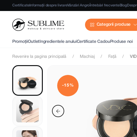
Certificate
Informații despre livrare
Vânzări Angro
Întrebări frecvente
Blog
Despr
Categorii produse
Promoții
Outlet
Ingredientele anului
Certificate Cadou
Produse noi
Revenire la pagina principală
Machiaj
Față
VID
-15%