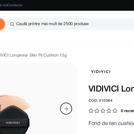
e noi
Contacte
Caută printre mai mult de 2500 produse
IVICI Longwear Skin Fit Cushion 15g
VIDIVICI Lo
COD: 010064
0 recen
Fond de ten cushio