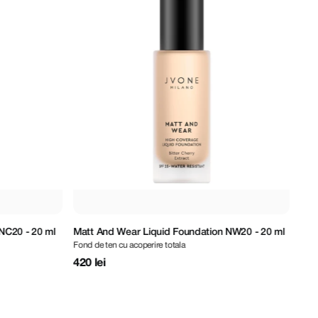
NW20 - 20 ml
Matt And Wear Liquid Foundation NC25 - 20 ml
Mat
Fond de ten cu acoperire totala
Fond
420 lei
420