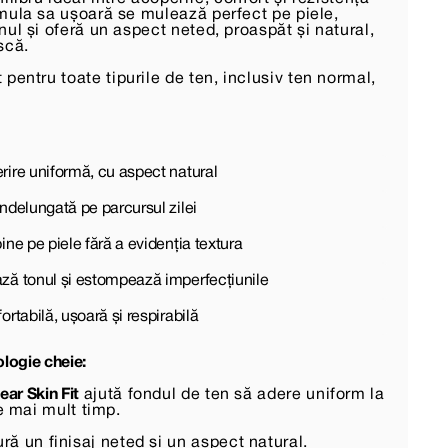
mula sa ușoară se mulează perfect pe piele,
ul și oferă un aspect neted, proaspăt și natural,
scă.
t pentru toate tipurile de ten, inclusiv ten normal,
rire uniformă, cu aspect natural
ndelungată pe parcursul zilei
ine pe piele fără a evidenția textura
ză tonul și estompează imperfecțiunile
ortabilă, ușoară și respirabilă
ologie cheie:
ar Skin Fit
ajută fondul de ten să adere uniform la
te mai mult timp.
ră un finisaj neted și un aspect natural.