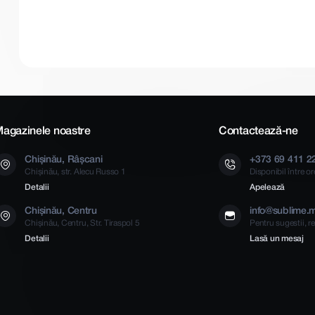
agazinele noastre
Contactează-ne
Chișinău, Râșcani
+373 69 411 2
Chișinău, str. Alecu Russo 1
Disponibil între o
Detalii
Apelează
Chișinău, Centru
info@sublime.
Chișinău, Centru, Str. Tiraspol 5
Pentru sugestii, re
Detalii
Lasă un mesaj