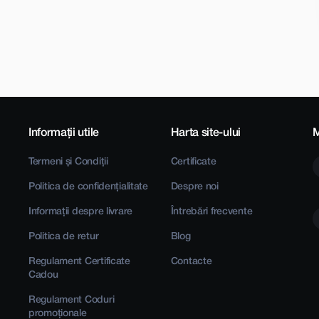
Informații utile
Harta site-ului
M
Termeni și Condiții
Certificate
Politica de confidențialitate
Despre noi
Informații despre livrare
Întrebări frecvente
Politica de retur
Blog
Regulament Certificate
Contacte
Cadou
Regulament Coduri
promoționale