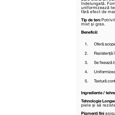
îndelungată. For
uniformizează ten
fără efect de ma
Tip de ten:
Potrivi
mixt și gras.
Beneficii:
Oferă acope
Rezistență î
Se fixează b
Uniformizea
Textură conf
Ingrediente / tehn
Tehnologie Longwe
piele și să rezis
Pigmenți fini
asigu