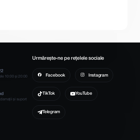
Urmărește-ne pe rețelele sociale
22
Facebook
Instagram
rele 10:00 și 20:00
TikTok
YouTube
md
clamații și suport
Telegram