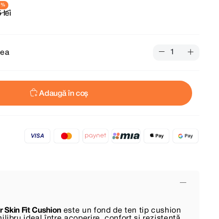
 lei
tea
Adaugă în coș
 Skin Fit Cushion
este un fond de ten tip cushion
ilibru ideal între acoperire, confort și rezistență