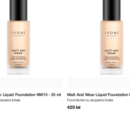
 Liquid Foundation NC20 - 20 ml
Matt And Wear Liquid Foundation 
operire totala
Fond de ten cu acoperire totala
420 lei