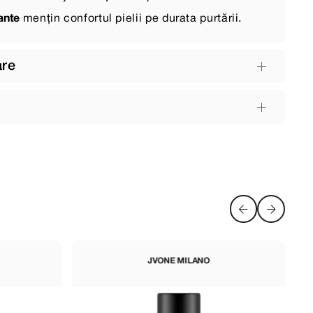
ante
mențin confortul pielii pe durata purtării.
are
JVONE MILANO