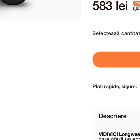
583 lei
685
Selectează cantita
Plăți rapide, sigure:
Descriere
VIDIVICI Longwear
care oferă un ech